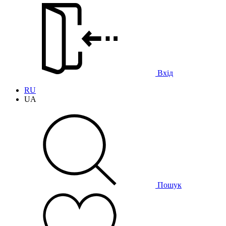
Вхід
RU
UA
Пошук