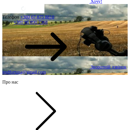
Хочу!
Телефон
+380 67 875 8810
Viber
+380 96 890 7368
Зворотній дзвінок
imdfortuna@gmail.com
Про нас