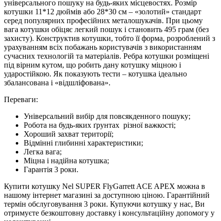
універсального пошуку на будь-яких місцевостях. Розмір
котушки 11*12 дюймів або 28*30 см – «золотий» стандарт
серед популярних професійних металошукачів. При цьому
вага котушки обіцяє легкий пошук і становить 495 грам (без
захисту). Конструктив котушки, тобто її форма, розроблений з
урахуванням всіх побажань користувачів з використанням
сучасних технологій та матеріалів. Ребра котушки розміщені
під вірним кутом, що робить дану котушку міцною і
ударостійкою. Як показують тести – котушка ідеально
збалансована і «відшліфована».
Переваги:
Універсальний вибір для повсякденного пошуку;
Робота на будь-яких ґрунтах різної важкості;
Хороший захват території;
Відмінні глибинні характеристики;
Легка вага;
Міцна і надійна котушка;
Гарантія 3 роки.
Купити котушку Nel SUPER FlyGarrett ACE APEX можна в
нашому інтернет магазині за доступною ціною. Гарантійний
термін обслуговування 3 роки. Купуючи котушку у нас, Ви
отримуєте безкоштовну доставку і консультаційну допомогу у