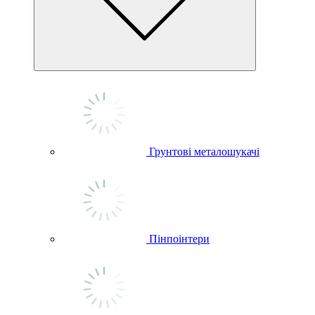
Грунтові металошукачі
Пінпоінтери