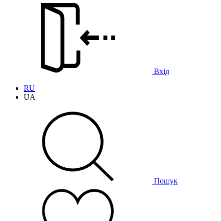
Вхід
RU
UA
Пошук