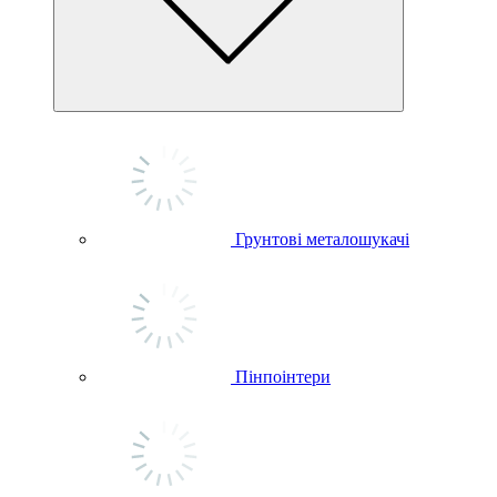
Грунтові металошукачі
Пінпоінтери