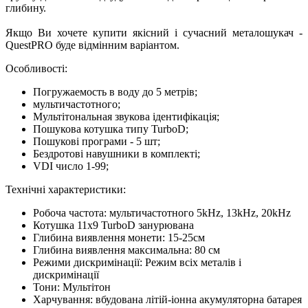
глибину.
Якщо Ви хочете купити якісний і сучасний металошукач -
QuestPRO буде відмінним варіантом.
Особливості:
Погружаемость в воду до 5 метрів;
мультичастотного;
Мультітональная звукова ідентифікація;
Пошукова котушка типу TurboD;
Пошукові програми - 5 шт;
Бездротові навушники в комплекті;
VDI число 1-99;
Технічні характеристики:
Робоча частота: мультичастотного 5kHz, 13kHz, 20kHz
Котушка 11x9 TurboD занурювана
Глибина виявлення монети: 15-25см
Глибина виявлення максимальна: 80 см
Режими дискримінації: Режим всіх металів і
дискримінації
Тони: Мультітон
Харчування: вбудована літій-іонна акумуляторна батарея