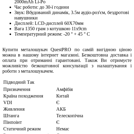
2000mAh Li-Po
Час роботи: до 30-ї години
Звук: Вбудований динамік, 3.5м аудіо-роз'єм, бездротові
навушники
Дисплей: LCD-дисплей 60X70мм
Вага 1350 грам з котушкою 11х9сm
Температурний режим: -20 ° + 45 ° C
Купити металошукач QuestPRO по самій вигідною ціною
можна в нашому інтернет магазині. Безкоштовна доставка і
оплата при отриманні гарантовані. Також Ви отримуєте
можливістю безкоштовної консультації з налаштування і
роботи з металошукачем.
Підводний
Так
Призначення
Амфібія
Країна походження
Китай
VDI
Є
Живлення
АКБ
Штанга
Телескопічна
Пінпоінт
Є
Статичний режим
Немає