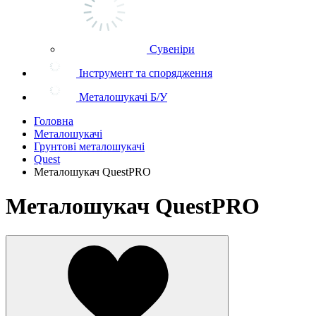
Сувеніри
Інструмент та спорядження
Металошукачі Б/У
Головна
Металошукачі
Грунтові металошукачі
Quest
Металошукач QuestPRO
Металошукач QuestPRO