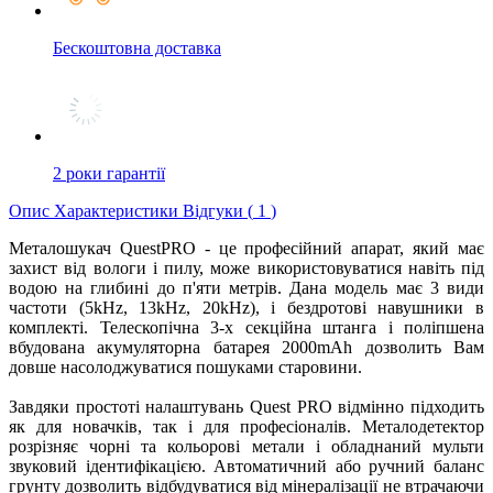
Бескоштовна доставка
2 роки гарантії
Опис
Характеристики
Відгуки (
1
)
Металошукач QuestPRO - це професійний апарат, який має
захист від вологи і пилу, може використовуватися навіть під
водою на глибині до п'яти метрів. Дана модель має 3 види
частоти (5kHz, 13kHz, 20kHz), і бездротові навушники в
комплекті. Телескопічна 3-х секційна штанга і поліпшена
вбудована акумуляторна батарея 2000mAh дозволить Вам
довше насолоджуватися пошуками старовини.
Завдяки простоті налаштувань Quest PRO відмінно підходить
як для новачків, так і для професіоналів. Металодетектор
розрізняє чорні та кольорові метали і обладнаний мульти
звуковий ідентифікацією. Автоматичний або ручний баланс
грунту дозволить відбудуватися від мінералізації не втрачаючи