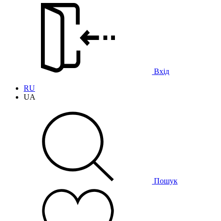
Вхід
RU
UA
Пошук