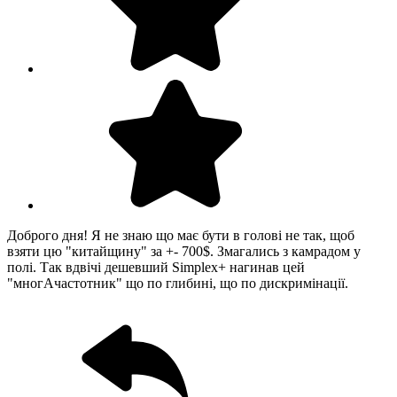
Доброго дня! Я не знаю що має бути в голові не так, щоб
взяти цю "китайщину" за +- 700$. Змагались з камрадом у
полі. Так вдвічі дешевший Simplex+ нагинав цей
"многАчастотник" що по глибині, що по дискримінації.