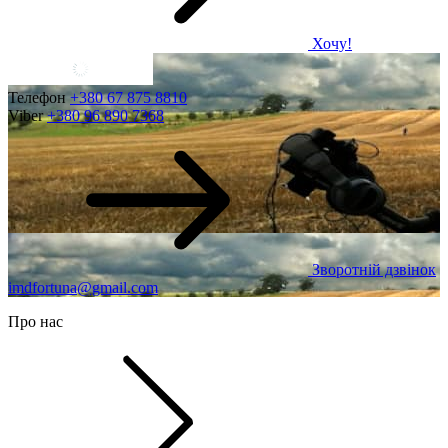
Хочу!
Телефон
+380 67 875 8810
Viber
+380 96 890 7368
Зворотній дзвінок
imdfortuna@gmail.com
Про нас