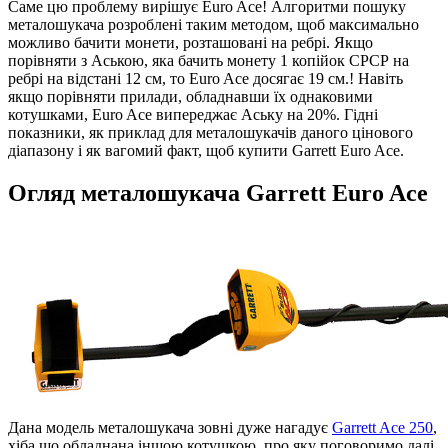
Саме цю проблему вирішує Euro Ace! Алгоритми пошуку
металошукача розроблені таким методом, щоб максимально
можливо бачити монети, розташовані на ребрі. Якщо
порівняти з Аською, яка бачить монету 1 копійок СРСР на
ребрі на відстані 12 см, то Euro Ace досягає 19 см.! Навіть
якщо порівняти прилади, обладнавши їх однаковими
котушками, Euro Ace випереджає Аську на 20%. Гідні
показники, як приклад для металошукачів даного цінового
діапазону і як вагомий факт, щоб купити Garrett Euro Ace.
Огляд металошукача Garrett Euro Ace
Дана модель металошукача зовні дуже нагадує
Garrett Ace 250
,
хіба що обладнана іншою котушкою, про яку поговоримо далі.