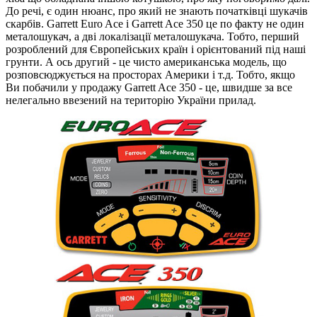
До речі, є один нюанс, про який не знають початківці шукачів
скарбів. Garrett Euro Ace і Garrett Ace 350 це по факту не один
металошукач, а дві локалізації металошукача. Тобто, перший
розроблений для Європейських країн і орієнтований під наші
грунти. А ось другий - це чисто американська модель, що
розповсюджується на просторах Америки і т.д. Тобто, якщо
Ви побачили у продажу Garrett Ace 350 - це, швидше за все
нелегально ввезений на територію України прилад.