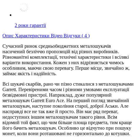
2 роки гарантії
Опис
Характеристики
Відео
Відгуки (
4
)
Сучасний ринок средньобюджетних металошукачів
насичений безліччю пропозицій від різних виробників.
Різноманітні комплектації, технічні характеристики і всілякі
варіанти використання. Кожен з них відрізняється чимось
особливим, маючи свою перевагу. Перше місце, звичайно ж,
займає якість і надійність.
Всі шукачі скарбів, рано чи пізно стикалися з металошукачами
Garrett. Перевіреними часом і різними умовами експлуатації
безвідмовні пристрої. Наприклад, дуже популярний
металошукач Garrett Euro Ace. На перший погляд звичайний
металошукач, наступне покоління старої, доброї Аськи. Але
насправді все не так вже й просто. Він має ряд переваг,
недоступних іншим металошукачам такого рівня. Всім
відомий той факт, що чим більше площа предмета, тим краще
його бачить металошукач. Особливо це відчутно при пошуку
монет, коли вони розташовані не горизонтально до котушки.