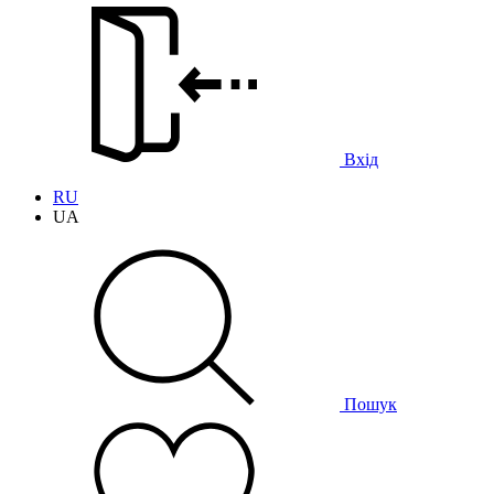
Вхід
RU
UA
Пошук