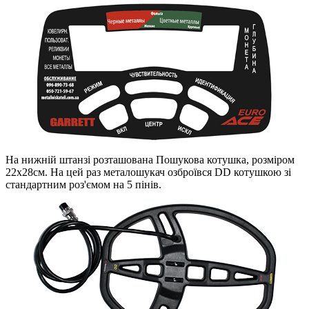
На нижній штанзі розташована Пошукова котушка, розміром
22х28см. На цей раз металошукач озброївся DD котушкою зі
стандартним роз'ємом на 5 пінів.