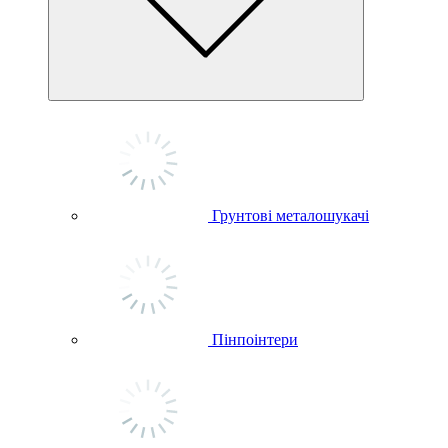
Грунтові металошукачі
Пінпоінтери