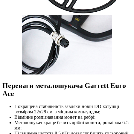
Переваги металошукача Garrett Euro
Ace
Покращена стабільність завдяки новій DD котушці
розміром 22х28 см. з міцним компаундом;
Відмінне розпізнавання монет на ребрі;
Металошукач краще бачить дрібні монети, розміром 6-5
мм;
Підвищена частота 8,5 кГц дозволяє бачить кольоровий