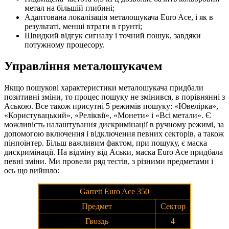
метал на більшій глибині;
Адаптована локалізація металошукача Euro Ace, і як в
результаті, менші втрати в грунті;
Швидкий відгук сигналу і точний пошук, завдяки
потужному процесору.
Управління металошукачем
Якщо пошукові характеристики металошукача придбали
позитивні зміни, то процес пошуку не змінився, в порівнянні з
Аською. Все також присутні 5 режимів пошуку: «Ювелірка»,
«Користувацький», «Реліквії», «Монети» і «Всі метали». Є
можливість налаштування дискримінації в ручному режимі, за
допомогою включення і відключення певних секторів, а також
пінпоінтер. Більш важливим фактом, при пошуку, є маска
дискримінації. На відміну від Аськи, маска Euro Ace придбала
певні зміни. Ми провели ряд тестів, з різними предметами і
ось що вийшло:
Garrett Euro Ace 350
Предмет
Сектор
Гвоздь
4