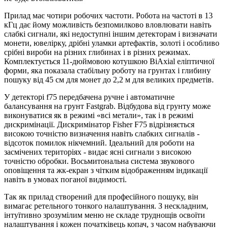
Прилад має чотири робочих частоти. Робота на частоті в 13
кГц дає йому можливість безпомилково вловлювати навіть
слабкі сигнали, які недоступні іншим детекторам і визначати
монети, ювелірку, дрібні уламки артефактів, золоті і особливо
срібні вироби на різних глибинах і в різних режимах.
Комплектується 11-дюймовою котушкою BiAxial еліптичної
форми, яка показала стабільну роботу на грунтах і глибину
пошуку від 45 см для монет до 2,2 м для великих предметів.
У детекторі f75 передбачена ручне і автоматичне
балансування на грунт Fastgrab. Відбудова від грунту може
виконуватися як в режимі «всі метали», так і в режимі
дискримінації. Дискримінатор Fisher F75 відрізняється
високою точністю визначення навіть слабких сигналів -
відсоток помилок нікчемний. Ідеальний для роботи на
засмічених територіях - видає ясні сигнали з високою
точністю обробки. Восьмитональна система звукового
оповіщення та жк-екран з чітким відображенням індикації
навіть в умовах поганої видимості.
Так як прилад створений для професійного пошуку, він
вимагає ретельного тонкого налаштування. З нескладним,
інтуїтивно зрозумілим меню не складе труднощів освоїти
налаштування і кожен початківець копач, з часом набуваючи