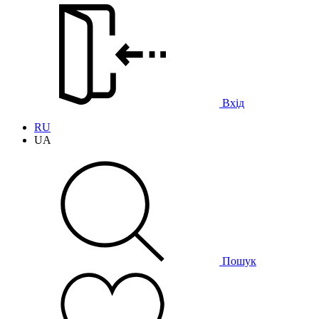
Вхід
RU
UA
Пошук