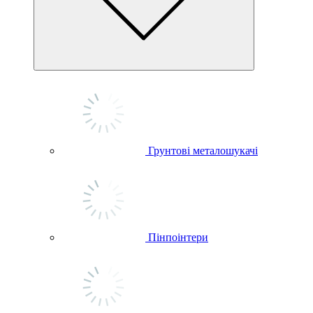
Грунтові металошукачі
Пінпоінтери