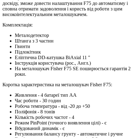
досвіду, зможе довести налаштування F75 до автоматизму і
сповна отримати задоволення і користь від роботи з цим
високоінтелектуальним металошукачем.
Комплектація:
Металодетектор
Штанга з 3 частин
Гвинти
Підлокітник
Еліптична DD-катушка BiAxial 11 "
Інструкція користувача (рос., Англ.)
На металошукач Fisher F75 SE поширюється гарантія 2
роки.
Коротка характеристика на металошукач Fisher F75:
Живлення - 4 батареї тип АА
Час роботи - 30 годин
Робоча температура - від -20 до +50
Поліфонія - 8 тонів
Кількість робочих частот - 4
Режим PinPoint (точного виявлення цілі) - є
Вбудований динамік - є
Регулювання балансу грунту - автоматичне і ручне