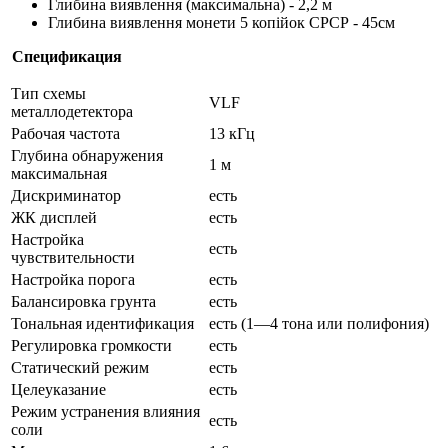
Глибина виявлення (максимальна) - 2,2 м
Глибина виявлення монети 5 копійок СРСР - 45см
Спецификация
Тип схемы
VLF
металлодетектора
Рабочая частота
13 кГц
Глубина обнаружения
1 м
максимальная
Дискриминатор
есть
ЖК дисплей
есть
Настройка
есть
чувствительности
Настройка порога
есть
Балансировка грунта
есть
Тональная идентификация
есть (1—4 тона или полифония)
Регулировка громкости
есть
Статический режим
есть
Целеуказание
есть
Режим устранения влияния
есть
соли