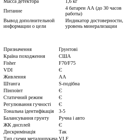
Масса детектора
1,6 кг
4 батареи АА (до 30 часов
Питание
работы)
Вывод дополнительной
Индикатор достоверности,
информации о цели
уровень минерализации
Призначення
Грунтові
Країна походження
США
Fisher
F70/F75
VDI
Є
Живлення
АА
Штанга
S-подібна
Пінпоінт
Є
Статичний режим
Є
Регулювання гучності
Є
Тональна ідентифікація
3-5
Балансування грунту
Ручна і авто
ЖК дисплей
Є
Дискримінація
Так
Тип схеми металошукача
VLF