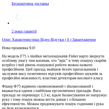
Бескоштовна доставка
2 роки гарантії
Опис
Характеристики
Відео
Відгуки (
0
)
Завантаження
Нова прошивка 9.0!
На модель F75 з лінійки металошукачів Fisher варто звернути
особливу увагу тим копачам, хто "вріс" в тему пошуку скарбів
всерйоз і чий рівень пошукової роботи можна назвати
професійним. Цей прилад знайшов безліч прихильників і
заслужив масу позитивних відгуків професійних шукачів за
професійні можливості, властиві детекторам високого класу.
Фішер Ф75 відмінно скомпонований і збалансований і
вважається одним з найбільш ергономічних приладів. Вага
приладу не перевищує 1,3 кг, вдале балансування не напружує
руку і тому пошук можна вести довше і з більшою
ефективністю. Можна продовжувати пошук годинами і рука
не буде втомлюватися.