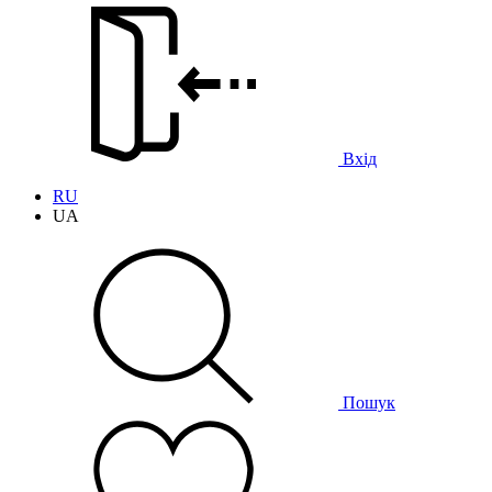
Вхід
RU
UA
Пошук