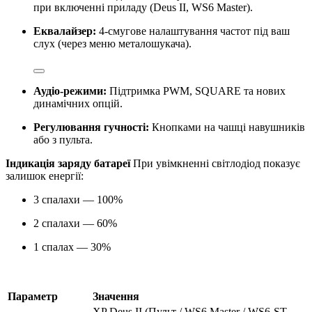
при включенні приладу (Deus II, WS6 Master).
Еквалайзер:
4-смугове налаштування частот під ваш
слух (через меню металошукача).
Аудіо-режими:
Підтримка PWM, SQUARE та нових
динамічних опцій.
Регулювання гучності:
Кнопками на чашці навушників
або з пульта.
Індикація заряду батареї
При увімкненні світлодіод показує
залишок енергії:
3 спалахи — 100%
2 спалахи — 60%
1 спалах — 30%
Параметр
Значення
XP Deus II (Пульт / WS6 Master / WS6-ST