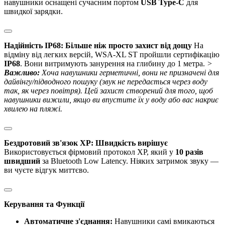
навушники оснащені сучасним портом
USB Type-C
для
швидкої зарядки.
Надійність IP68: Більше ніж просто захист від дощу
На
відміну від легких версій, WSA-XL ST пройшли сертифікацію
IP68
. Вони витримують занурення на глибину до 1 метра.
>
Важливо:
Хоча навушники герметичні, вони не призначені для
дайвінгу/підводного пошуку (звук не передається через воду
так, як через повітря). Цей захист створений для того, щоб
навушники вижили, якщо ви впустите їх у воду або вас накриє
хвилею на пляжі.
Бездротовий зв'язок XP: Швидкість вирішує
Використовується фірмовий протокол XP, який у
10 разів
швидший
за Bluetooth Low Latency. Ніяких затримок звуку —
ви чуєте відгук миттєво.
Керування та Функції
Автоматичне з'єднання:
Навушники самі вмикаються