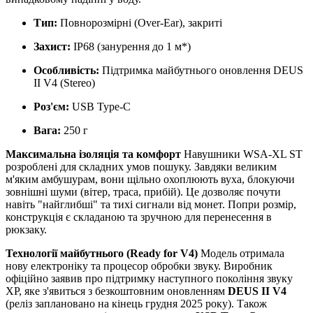
Тип:
Повнорозмірні (Over-Ear), закриті
Захист:
IP68 (занурення до 1 м*)
Особливість:
Підтримка майбутнього оновлення DEUS
II V4 (Stereo)
Роз'єм:
USB Type-C
Вага:
250 г
Максимальна ізоляція та комфорт
Навушники WSA-XL ST
розроблені для складних умов пошуку. Завдяки великим
м'яким амбушурам, вони щільно охоплюють вуха, блокуючи
зовнішні шуми (вітер, траса, прибій). Це дозволяє почути
навіть "найглибші" та тихі сигнали від монет. Попри розмір,
конструкція є складаною та зручною для перенесення в
рюкзаку.
Технології майбутнього (Ready for V4)
Модель отримала
нову електроніку та процесор обробки звуку. Виробник
офіційно заявив про підтримку наступного покоління звуку
XP, яке з'явиться з безкоштовним оновленням
DEUS II V4
(реліз заплановано на кінець грудня 2025 року). Також