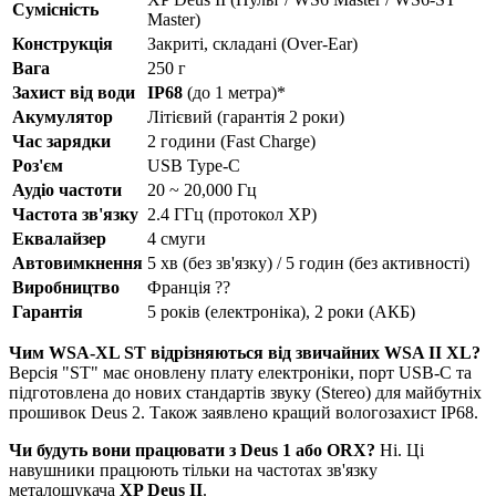
Сумісність
Master)
Конструкція
Закриті, складані (Over-Ear)
Вага
250 г
Захист від води
IP68
(до 1 метра)*
Акумулятор
Літієвий (гарантія 2 роки)
Час зарядки
2 години (Fast Charge)
Роз'єм
USB Type-C
Аудіо частоти
20 ~ 20,000 Гц
Частота зв'язку
2.4 ГГц (протокол XP)
Еквалайзер
4 смуги
Автовимкнення
5 хв (без зв'язку) / 5 годин (без активності)
Виробництво
Франція ??
Гарантія
5 років (електроніка), 2 роки (АКБ)
Чим WSA-XL ST відрізняються від звичайних WSA II XL?
Версія "ST" має оновлену плату електроніки, порт USB-C та
підготовлена до нових стандартів звуку (Stereo) для майбутніх
прошивок Deus 2. Також заявлено кращий вологозахист IP68.
Чи будуть вони працювати з Deus 1 або ORX?
Ні. Ці
навушники працюють тільки на частотах зв'язку
металошукача
XP Deus II
.