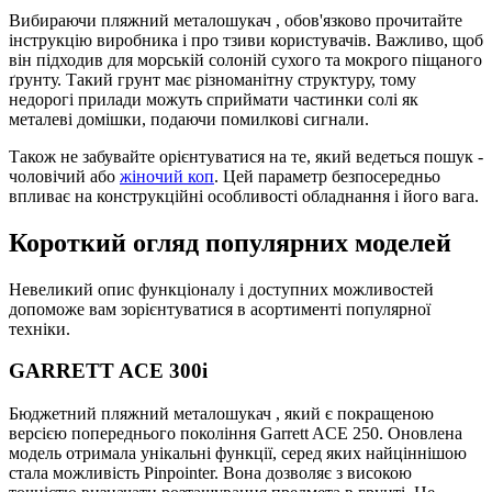
Вибираючи пляжний металошукач , обов'язково прочитайте
інструкцію виробника і про тзиви користувачів. Важливо, щоб
він підходив для морській солоній сухого та мокрого піщаного
ґрунту. Такий грунт має різноманітну структуру, тому
недорогі прилади можуть сприймати частинки солі як
металеві домішки, подаючи помилкові сигнали.
Також не забувайте орієнтуватися на те, який ведеться пошук -
чоловічий або
жіночий коп
. Цей параметр безпосередньо
впливає на конструкційні особливості обладнання і його вага.
Короткий огляд популярних моделей
Невеликий опис функціоналу і доступних можливостей
допоможе вам зорієнтуватися в асортименті популярної
техніки.
GARRETT ACE 300i
Бюджетний пляжний металошукач , який є покращеною
версією попереднього покоління Garrett ACE 250. Оновлена
модель отримала унікальні функції, серед яких найціннішою
стала можливість Pinpointer. Вона дозволяє з високою