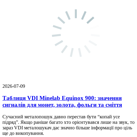
2026-07-09
Таблиця VDI Minelab Equinox 900: значення
сигналів для монет, золота, фольги та сміття
Сучасний металопошук давно перестав бути “копай усе
підряд”. Якщо раніше багато хто орієнтувався лише на звук, то
зараз VDI металошукач дає значно більше інформації про ціль
ще до викопування.