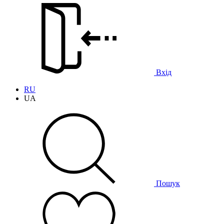
Вхід
RU
UA
Пошук