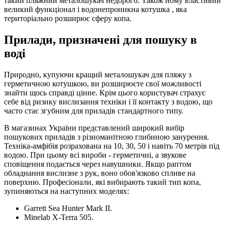
такий пляжний металошукач недорого. Також йому властивий
великий функціонал і водонепроникна котушка , яка
територіально розширює сферу копа.
Прилади, призначені для пошуку в
воді
Природно, купуючи кращий металошукач для пляжу з
герметичною котушкою, ви розширюєте свої можливості
знайти щось справді цінне. Крім цього користувач страхує
себе від ризику вислизання техніки і її контакту з водою, що
часто стає згубним для приладів стандартного типу.
В магазинах України представлений широкий вибір
пошукових приладів з різноманітною глибиною занурення.
Техніка-амфібія розрахована на 10, 30, 50 і навіть 70 метрів під
водою. При цьому всі вироби - герметичні, а звукове
сповіщення подається через навушники. Якщо раптом
обладнання вислизне з рук, воно обов'язково спливе на
поверхню. Професіонали, які вибирають такий тип копа,
зупиняються на наступних моделях:
Garrett Sea Hunter Mark II.
Minelab X-Terra 505.