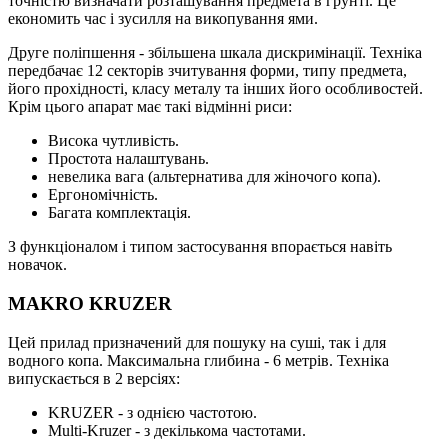
точністю визначати розташування предмета в грунті. Це
економить час і зусилля на викопування ями.
Друге поліпшення - збільшена шкала дискримінації. Техніка
передбачає 12 секторів зчитування форми, типу предмета,
його прохідності, класу металу та інших його особливостей.
Крім цього апарат має такі відмінні риси:
Висока чутливість.
Простота налаштувань.
невелика вага (альтернатива для жіночого копа).
Ергономічність.
Багата комплектація.
З функціоналом і типом застосування впорається навіть
новачок.
MAKRO KRUZER
Цей прилад призначений для пошуку на суші, так і для
водного копа. Максимальна глибина - 6 метрів. Техніка
випускається в 2 версіях:
KRUZER - з однією частотою.
Multi-Kruzer - з декількома частотами.