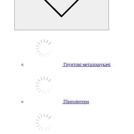
Грунтові металошукачі
Пінпоінтери