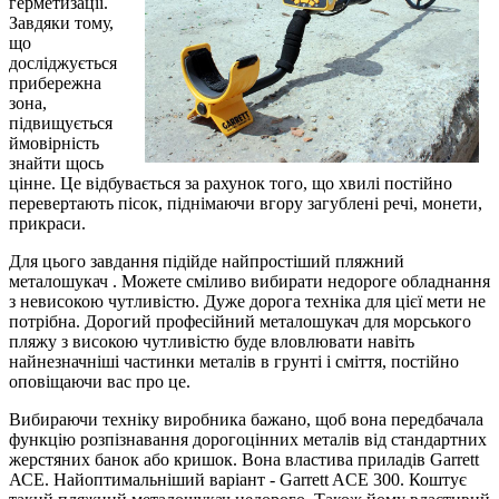
герметизації.
Завдяки тому,
що
досліджується
прибережна
зона,
підвищується
ймовірність
знайти щось
цінне. Це відбувається за рахунок того, що хвилі постійно
перевертають пісок, піднімаючи вгору загублені речі, монети,
прикраси.
Для цього завдання підійде найпростіший пляжний
металошукач . Можете сміливо вибирати недороге обладнання
з невисокою чутливістю. Дуже дорога техніка для цієї мети не
потрібна. Дорогий професійний металошукач для морського
пляжу з високою чутливістю буде вловлювати навіть
найнезначніші частинки металів в грунті і сміття, постійно
оповіщаючи вас про це.
Вибираючи техніку виробника бажано, щоб вона передбачала
функцію розпізнавання дорогоцінних металів від стандартних
жерстяних банок або кришок. Вона властива приладів Garrett
АСЕ. Найоптимальніший варіант - Garrett ACE 300. Коштує