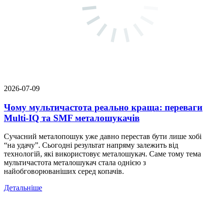
2026-07-09
Чому мультичастота реально краща: переваги
Multi-IQ та SMF металошукачів
Сучасний металопошук уже давно перестав бути лише хобі
“на удачу”. Сьогодні результат напряму залежить від
технологій, які використовує металошукач. Саме тому тема
мультичастота металошукач стала однією з
найобговорюваніших серед копачів.
Детальніше