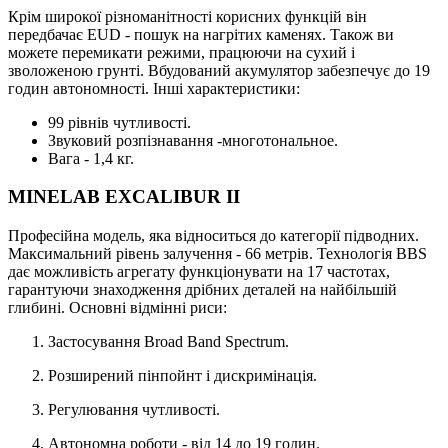
Крім широкої різноманітності корисних функцій він
передбачає EUD - пошук на нагрітих каменях. Також ви
можете перемикати режими, працюючи на сухий і
зволоженою грунті. Вбудований акумулятор забезпечує до 19
годин автономності. Інші характеристики:
99 рівнів чутливості.
Звуковий розпізнавання -многотональное.
Вага - 1,4 кг.
MINELAB EXCALIBUR II
Професійна модель, яка відноситься до категорії підводних.
Максимальний рівень залучення - 66 метрів. Технологія BBS
дає можливість агрегату функціонувати на 17 частотах,
гарантуючи знаходження дрібних деталей на найбільшій
глибині. Основні відмінні риси:
Застосування Broad Band Spectrum.
Розширений пінпойнт і дискримінація.
Регулювання чутливості.
Автономна роботи - від 14 до 19 годин.