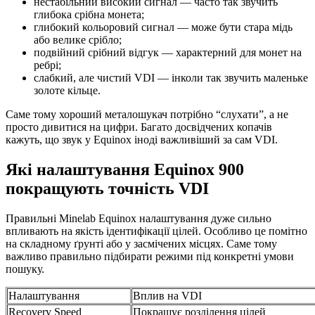
нестабільний високий сигнал — часто так звучить
глибока срібна монета;
глибокий кольоровий сигнал — може бути стара мідь
або велике срібло;
подвійний срібний відгук — характерний для монет на
ребрі;
слабкий, але чистий VDI — інколи так звучить маленьке
золоте кільце.
Саме тому хороший металошукач потрібно “слухати”, а не
просто дивитися на цифри. Багато досвідчених копачів
кажуть, що звук у Equinox іноді важливіший за сам VDI.
Які налаштування Equinox 900
покращують точність VDI
Правильні Minelab Equinox налаштування дуже сильно
впливають на якість ідентифікації цілей. Особливо це помітно
на складному ґрунті або у засмічених місцях. Саме тому
важливо правильно підбирати режими під конкретні умови
пошуку.
Налаштування
Вплив на VDI
Recovery Speed
Покращує розділення цілей