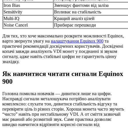
Iron Bias
Зменшує фантоми від заліза
Sensitivity
Впливає на стабільність
Multi-IQ
Кращий аналіз цілей
Noise Cancel
Прибирає перешкоди
Для тих, хто хоче максимально розкрити можливості Equinox,
варто звернути увагу на
налаштування Equinox 900
та
практичні рекомендації досвідчених користувачів. Досвідчені
копачі завжди аналізують VDI монет у поєднанні зі звуком
сигналу, адже навіть стабільні цифри не гарантують цінну
знахідку.
Як навчитися читати сигнали Equinox
900
Головна помилка новачків — дивитися лише на цифри.
Насправді сигнали металошукача потрібно аналізувати
комплексно: слухати тон, дивитися стабільність відгуку та
перевіряти ціль із різних сторін. Хороша монета часто звучить
“чисто” навіть при нестабільному VDI. А от сміття зазвичай
має рваний або розмитий звук. Саме практика дозволяє
швидко навчитися відрізняти корисні сигнали від