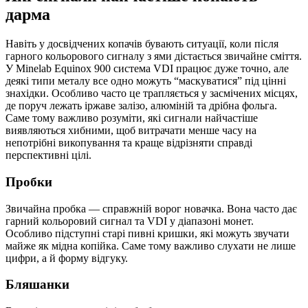
дарма
Навіть у досвідчених копачів бувають ситуації, коли після
гарного кольорового сигналу з ями дістається звичайне сміття.
У Minelab Equinox 900 система VDI працює дуже точно, але
деякі типи металу все одно можуть “маскуватися” під цінні
знахідки. Особливо часто це трапляється у засмічених місцях,
де поруч лежать іржаве залізо, алюміній та дрібна фольга.
Саме тому важливо розуміти, які сигнали найчастіше
виявляються хибними, щоб витрачати менше часу на
непотрібні викопування та краще відрізняти справді
перспективні цілі.
Пробки
Звичайна пробка — справжній ворог новачка. Вона часто дає
гарний кольоровий сигнал та VDI у діапазоні монет.
Особливо підступні старі пивні кришки, які можуть звучати
майже як мідна копійка. Саме тому важливо слухати не лише
цифри, а й форму відгуку.
Бляшанки