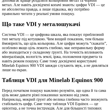
допомагає краще розділяти кольоровий метал та чорний
метал. Але навіть досвідчені копачі знають: цифри VDI — це
не абсолютна правда, а лише підказка, яку потрібно
правильно читати у реальні умови пошуку.
Що таке VDI у металошукачі
Система VDI — це цифрова шкала, яка показує приблизний
тип металу під котушкою. Чим вищий показник, тим більша
ймовірність, що ціль кольорова. Але цифри можуть “скакати”,
особливо якщо ціль лежить глибоко, має неправильну форму
або знаходиться у складному ґрунті. На точність впливають
мінералізація, вологість землі, іржа, положення предмета та
навіть режим пошуку. Саме тому досвідчені користувачі
Minelab Equinox 900 VDI завжди слухають звук, а не дивляться
лише на екран.
Таблиця VDI для Minelab Equinox 900
Перед початком пошуку важливо розуміти, що одна й та сама
ціль може давати різні показники залежно від умов.
Наприклад, мокрий ґрунт або велика глибина часто знижують
стабільність цифр. Саме тому таблиця VDI Equinox — це
орієнтир, а не точна інструкція. Але для більшості типових