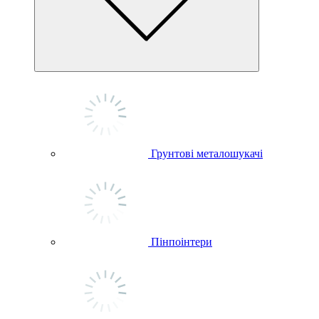
Грунтові металошукачі
Пінпоінтери