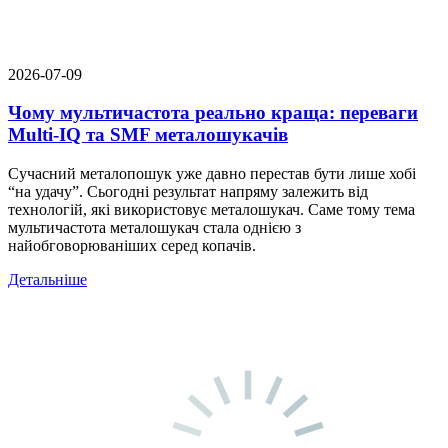
2026-07-09
Чому мультичастота реально краща: переваги
Multi-IQ та SMF металошукачів
Сучасний металопошук уже давно перестав бути лише хобі
“на удачу”. Сьогодні результат напряму залежить від
технологій, які використовує металошукач. Саме тому тема
мультичастота металошукач стала однією з
найобговорюваніших серед копачів.
Детальніше