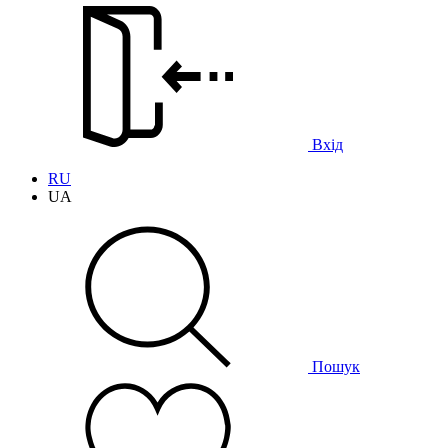
Вхід
RU
UA
Пошук