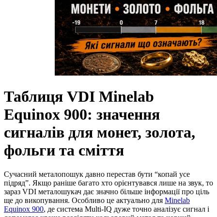
Таблиця VDI Minelab
Equinox 900: значення
сигналів для монет, золота,
фольги та сміття
Сучасний металопошук давно перестав бути “копай усе
підряд”. Якщо раніше багато хто орієнтувався лише на звук, то
зараз VDI металошукач дає значно більше інформації про ціль
ще до викопування. Особливо це актуально для
Minelab
Equinox 900
, де система Multi-IQ дуже точно аналізує сигнал і