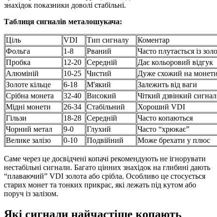
знахідок показники доволі стабільні.
Таблиця сигналів металошукача:
Ціль
VDI
Тип сигналу
Коментар
Фольга
1-8
Рваний
Часто плутається із зол
Пробка
12-20
Середній
Дає кольоровий відгук
Алюміній
10-25
Чистий
Дуже схожий на монет
Золоте кільце
6-18
М'який
Залежить від ваги
Срібна монета
32-40
Високий
Чіткий дзвінкий сигнал
Мідні монети
26-34
Стабільний
Хороший VDI
Гільзи
18-28
Середній
Часто копаються
Чорний метал
9-0
Глухий
Часто “хрюкає”
Велике залізо
0-10
Подвійний
Може брехати у плюс
Саме через це досвідчені копачі рекомендують не ігнорувати
нестабільні сигнали. Багато цінних знахідок на глибині дають
“плаваючий” VDI золота або срібла. Особливо це стосується
старих монет та тонких прикрас, які лежать під кутом або
поруч із залізом.
Які сигнали найчастіше копають