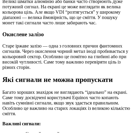
Великі шматки алюмінію або банки часто створюють дуже
потужний сигнал. На екрані це може виглядати як велика
кольорова ціль. Але якщо VDI “розтягується” у широкому
діапазоні — велика ймовірність, що це сміття. У пошуку
монет такі сигнали часто лише забирають час.
Окислене залізо
Старе іржаве залізо — одна з головних причин фантомних
сигналів. Через окислення чорний метал іноді пробивається у
кольоровий сектор. Особливо це помітно на глибині або при
високій чутливості. Саме тому важливо перевіряти ціль із
різних сторін.
Які сигнали не можна пропускати
Багато хороших знахідок не виглядають “ідеально” на екрані.
Саме тому досвідчені користувачі Equinox часто копають
навіть сумнівні сигнали, якщо звук здається правильним.
Особливо це важливо на старих локаціях із великою кількістю
сміття.
Важливі сигнали: