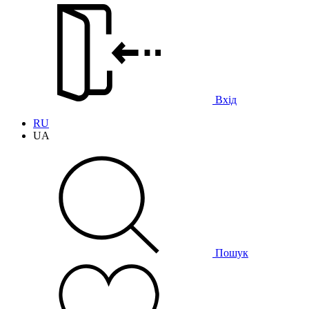
Вхід
RU
UA
Пошук