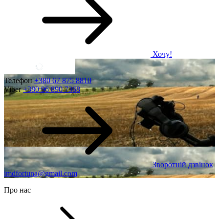
Хочу!
Телефон
+380 67 875 8810
Viber
+380 96 890 7368
Зворотній дзвінок
imdfortuna@gmail.com
Про нас