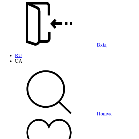
Вхід
RU
UA
Пошук