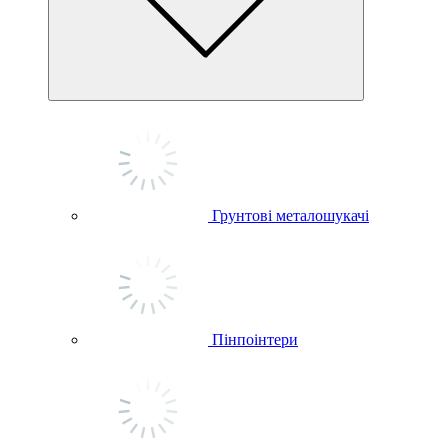
Грунтові металошукачі
Пінпоінтери