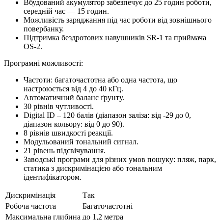
Вбудований акумулятор забезпечує до 25 годин роботи,
середній час — 15 годин.
Можливість заряджання під час роботи від зовнішнього
повербанку.
Підтримка бездротових навушників SR-1 та приймача
OS-2.
Програмні можливості:
Частоти: багаточастотна або одна частота, що
настроюється від 4 до 40 кГц.
Автоматичний баланс ґрунту.
30 рівнів чутливості.
Digital ID – 120 балів (діапазон заліза: від -29 до 0,
діапазон кольору: від 0 до 90).
8 рівнів швидкості реакції.
Модульований тональний сигнал.
21 рівень підсвічування.
Заводські програми для різних умов пошуку: пляж, парк,
статика з дискримінацією або тональним
ідентифікатором.
Дискримінація
Так
Робоча частота
Багаточастотні
Максимальна глибина
до 1,2 метра