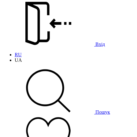
Вхід
RU
UA
Пошук