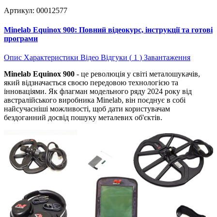
Артикул: 00012577
Minelab Equinox 900: Повний відеокурс, інструкції та готові
програми
Опис
Характеристики
Відео
Відгуки (
1
)
Завантаження
Minelab Equinox 900
- це революція у світі металошукачів,
який відзначається своєю передовою технологією та
інноваціями. Як флагман модельного ряду 2024 року від
австралійського виробника Minelab, він поєднує в собі
найсучасніші можливості, щоб дати користувачам
бездоганний досвід пошуку металевих об'єктів.