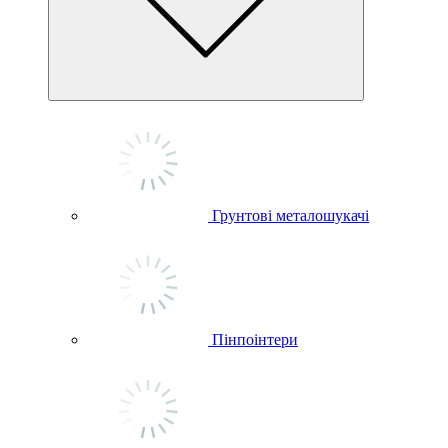
Грунтові металошукачі
Пінпоінтери