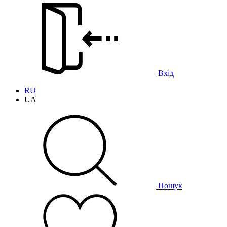
Вхід
RU
UA
Пошук