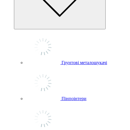
Грунтові металошукачі
Пінпоінтери