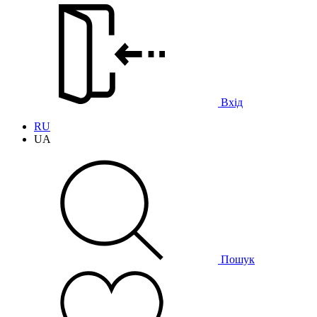
Вхід
RU
UA
Пошук