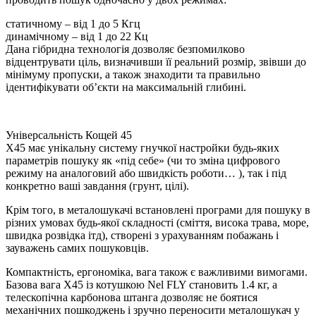
статичному – від 1 до 5 Кгц
динамічному – від 1 до 22 Кц
Дана гібридна технологія дозволяє безпомилково
відцентрувати ціль, визначивши її реальний розмір, звівши до
мінімуму пропуски, а також знаходити та правильно
ідентифікувати об’єкти на максимальній глибині.
Універсальність Кощей 45
Х45 має унікальну систему гнучкої настройки будь-яких
параметрів пошуку як «під себе» (чи то зміна цифрового
режиму на аналоговий або швидкість роботи… ), так і під
конкретно ваші завдання (грунт, цілі).
Крім того, в металошукачі встановлені програми для пошуку в
різних умовах будь-якої складності (сміття, висока трава, море,
швидка розвідка ітд), створені з урахуванням побажань і
зауважень самих пошуковців.
Компактність, ергономіка, вага також є важливими вимогами.
Базова вага Х45 із котушкою Nel FLY становить 1.4 кг, а
телескопічна карбонова штанга дозволяє не боятися
механічних пошкоджень і зручно переносити металошукач у