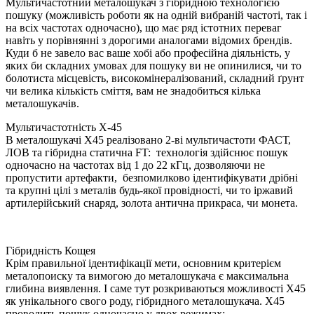
Мультичастотний металошукач з гібридною технологією
пошуку (можливість роботи як на одній вибраній частоті, так і
на всіх частотах одночасно), що має ряд істотних переваг
навіть у порівнянні з дорогими аналогами відомих брендів.
Куди б не завело вас ваше хобі або професійна діяльність, у
яких би складних умовах для пошуку ви не опинилися, чи то
болотиста місцевість, високомінералізований, складний ґрунт
чи велика кількість сміття, вам не знадобиться кілька
металошукачів.
Мультичастотність Х-45
В металошукачі Х45 реалізовано 2-ві мультичастоти ФАСТ,
ЛОВ та гібридна статична FT: технологія здійснює пошук
одночасно на частотах від 1 до 22 кГц, дозволяючи не
пропустити артефакти, безпомилково ідентифікувати дрібні
та крупні цілі з металів будь-якої провідності, чи то іржавий
артилерійський снаряд, золота антична прикраса, чи монета.
Гібридність Кощея
Крім правильної ідентифікації мети, основним критерієм
металопоиску та вимогою до металошукача є максимальна
глибина виявлення. І саме тут розкриваються можливості Х45
як унікального свого роду, гібридного металошукача. Х45
проводить пошук одночасно у двох режимах: