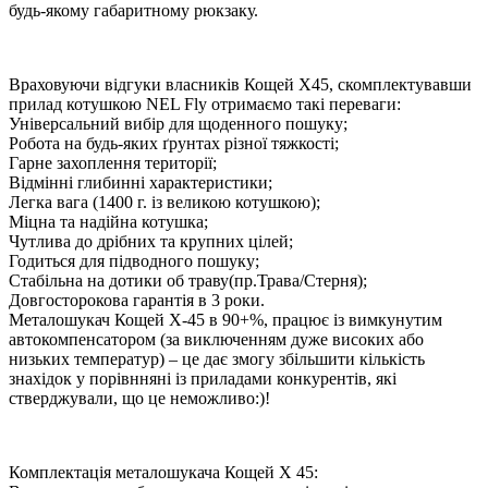
будь-якому габаритному рюкзаку.
Враховуючи відгуки власників Кощей Х45, скомплектувавши
прилад котушкою NEL Fly отримаємо такі переваги:
Універсальний вибір для щоденного пошуку;
Робота на будь-яких ґрунтах різної тяжкості;
Гарне захоплення території;
Відмінні глибинні характеристики;
Легка вага (1400 г. із великою котушкою);
Міцна та надійна котушка;
Чутлива до дрібних та крупних цілей;
Годиться для підводного пошуку;
Стабільна на дотики об траву(пр.Трава/Стерня);
Довгосторокова гарантія в 3 роки.
Металошукач Кощей Х-45 в 90+%, працює із вимкунутим
автокомпенсатором (за виключенням дуже високих або
низьких температур) – це дає змогу збільшити кількість
знахідок у порівнняні із приладами конкурентів, які
стверджували, що це неможливо:)!
Комплектація металошукача Кощей Х 45: