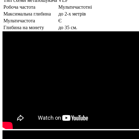
Тип схеми металошукача
VLF
Робоча частота
Мультичастотні
Максимальна глибина
до 2-х метрів
Мультичастота
Є
Глибина на монету
до 35 см.