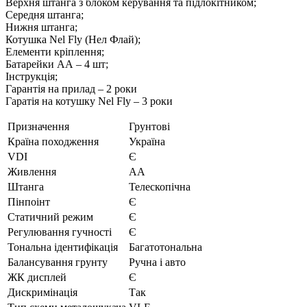
Верхня штанга з блоком керування та підлокітником;
Середня штанга;
Нижня штанга;
Котушка Nel Fly (Нел Флай);
Елементи кріплення;
Батарейки АА – 4 шт;
Інструкція;
Гарантія на прилад – 2 роки
Гаратія на котушку Nel Fly – 3 роки
Призначення
Грунтові
Країна походження
Україна
VDI
Є
Живлення
АА
Штанга
Телескопічна
Пінпоінт
Є
Статичний режим
Є
Регулювання гучності
Є
Тональна ідентифікація
Багатотональна
Балансування грунту
Ручна і авто
ЖК дисплей
Є
Дискримінація
Так