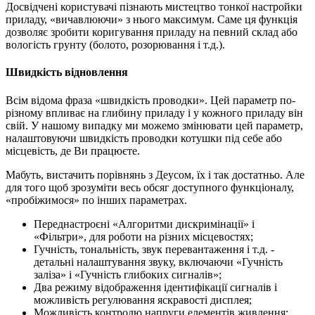
Досвідчені користувачі пізнають мистецтво тонкої настройки
приладу, «вичавлюючи» з нього максимум. Саме ця функція
дозволяє зробити коригування приладу на певний склад або
вологість грунту (болото, розорювання і т.д.).
Швидкість відновлення
Всім відома фраза «швидкість проводки». Цей параметр по-
різному впливає на глибину приладу і у кожного приладу він
свій. У нашому випадку ми можемо змінювати цей параметр,
налаштовуючи швидкість проводки котушки під себе або
місцевість, де Ви працюєте.
Мабуть, вистачить порівнянь з Деусом, їх і так достатньо. Але
для того щоб зрозуміти весь обсяг доступного функціоналу,
«пробіжимося» по інших параметрах.
Переднастроєні «Алгоритми дискримінації» і
«Фільтри», для роботи на різних місцевостях;
Гучність, тональність, звук перевантаження і т.д. -
детальні налаштування звуку, включаючи «Гучність
заліза» і «Гучність глибоких сигналів»;
Два режиму відображення ідентифікації сигналів і
можливість регулювання яскравості дисплея;
Можливість контролю напруги елементів живлення;