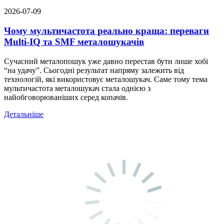
2026-07-09
Чому мультичастота реально краща: переваги
Multi-IQ та SMF металошукачів
Сучасний металопошук уже давно перестав бути лише хобі
“на удачу”. Сьогодні результат напряму залежить від
технологій, які використовує металошукач. Саме тому тема
мультичастота металошукач стала однією з
найобговорюваніших серед копачів.
Детальніше