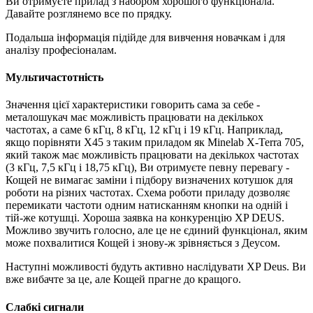
Ви отримуєте прилад з набором хорошого функціонала.
Давайте розглянемо все по прядку.
Подальша інформація підійде для вивчення новачкам і для
аналізу професіоналам.
Мультичастотність
Значення цієї характеристики говорить сама за себе -
металошукач має можливість працювати на декількох
частотах, а саме 6 кГц, 8 кГц, 12 кГц і 19 кГц. Наприклад,
якщо порівняти Х45 з таким приладом як Minelab X-Terra 705,
який також має можливість працювати на декількох частотах
(3 кГц, 7,5 кГц і 18,75 кГц), Ви отримуєте певну перевагу -
Кощей не вимагає заміни і підбору визначених котушок для
роботи на різних частотах. Схема роботи приладу дозволяє
перемикати частоти одним натисканням кнопки на одній і
тій-же котушці. Хороша заявка на конкуренцію XP DEUS.
Можливо звучить голосно, але це не єдиний функціонал, яким
може похвалитися Кощей і знову-ж зрівняється з Деусом.
Наступні можливості будуть активно наслідувати XP Deus. Ви
вже вибачте за це, але Кощей прагне до кращого.
Слабкі сигнали