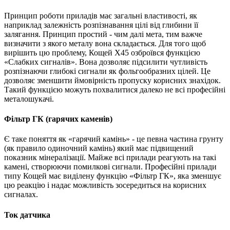
Принцип роботи приладів має загальні властивості, як
наприклад залежність розпізнавання цілі від глибини її
залягання. Принцип простий - чим далі мета, тим важче
визначити з якого металу вона складається. Для того щоб
вирішить цю проблему, Кощей Х45 озброївся функцією
«Слабких сигналів». Вона дозволяє підсилити чутливість
розпізнаючи глибокі сигнали як фольгообразних цілей. Це
дозволяє зменшити ймовірність пропуску корисних знахідок.
Такий функцією можуть похвалитися далеко не всі професійні
металошукачі.
Фільтр ГК (гарячих каменів)
Є таке поняття як «гарячий камінь» - це певна частина грунту
(як правило одиночний камінь) який має підвищений
показник мінералізації. Майже всі прилади реагують на такі
камені, створюючи помилкові сигнали. Професійні прилади
типу Кощей має виділену функцію «Фільтр ГК», яка зменшує
цю реакцію і надає можливість зосередиться на корисних
сигналах.
Ток датчика