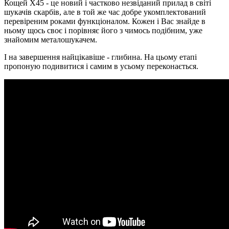
Кощей Х45 - це новий і частково незвіданий прилад в світі
шукачів скарбів, але в той же час добре укомплектований
перевіреним роками функціоналом. Кожен і Вас знайде в
ньому щось своє і порівняє його з чимось подібним, уже
знайомим металошукачем.
І на завершення найцікавіше - глибина. На цьому етапі
пропоную подивитися і самим в усьому переконається.