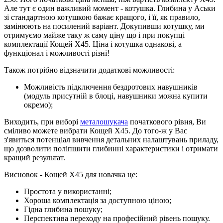
Але тут є один важливий момент - котушка. Глибина у Аськи
зі стандартною котушкою бажає кращого, і її, як правило,
замінюють на посилений варіант. Докупивши котушку, ми
отримуємо майже таку ж саму ціну що і при покупці
комплектації Кощей Х45. Ціна і котушка однакові, а
функціонал і можливості різні!
Також потрібно відзначити додаткові можливості:
Можливість підключення бездротових навушників
(модуль присутній в блоці, навушники можна купити
окремо);
Виходить, при виборі
металошукача
початкового рівня, Ви
сміливо можете вибрати Кощей Х45. До того-ж у Вас
з'явиться потенціал вивчення детальних налаштувань приладу,
що дозволити поліпшити глибинні характеристики і отримати
кращий результат.
Висновок - Кощей Х45 для новачка це:
Простота у використанні;
Хороша комплектація за доступною ціною;
Гідна глибина пошуку;
Перспектива переходу на професійний рівень пошуку.