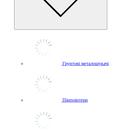
Грунтові металошукачі
Пінпоінтери