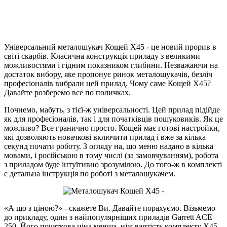
Універсальний металошукач Кощей Х45 - це новий прорив в
світі скарбів. Класична конструкція приладу з великими
можливостями і гідним показником глибини. Незважаючи на
достаток вибору, яке пропонує ринок металошукачів, безліч
професіоналів вибрали цей прилад. Чому саме Кощей Х45?
Давайте розберемо все по поличках.
Почнемо, мабуть, з тієї-ж універсальності. Цей прилад підійде
як для професіоналів, так і для початківців пошуковиків. Як це
можливо? Все гранично просто. Кощей має готові настройки,
які дозволяють новачкові включити прилад і вже за кілька
секунд почати роботу. З огляду на, що меню надано в кілька
мовами, і російською в тому числі (за замовчуванням), робота
з приладом буде інтуїтивно зрозумілою. До того-ж в комплекті
є детальна інструкція по роботі з металошукачем.
«А що з ціною?» - скажете Ви. Давайте порахуємо. Візьмемо
до прикладу, один з найпопулярніших приладів Garrett ACE
250. Його початкова ціна менша, ніж вартість комплекту Х45.