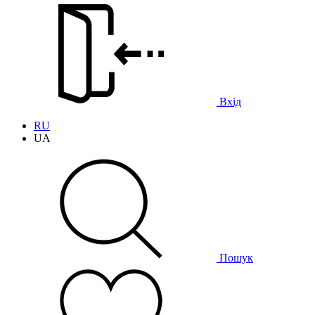
Вхід
RU
UA
Пошук