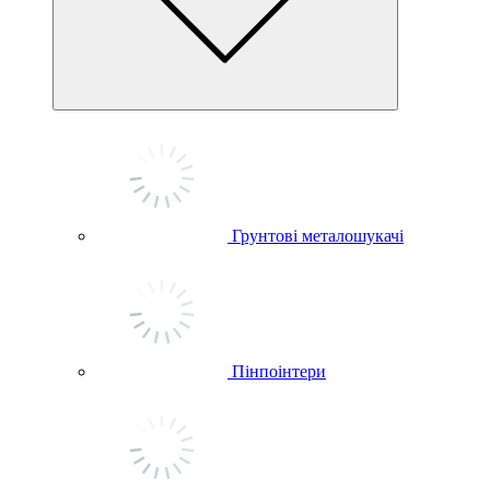
Грунтові металошукачі
Пінпоінтери