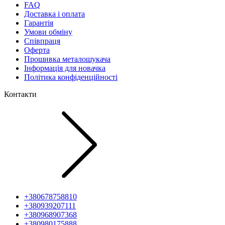
FAQ
Доставка і оплата
Гарантія
Умови обміну
Співпраця
Оферта
Прошивка металошукача
Інформація для новачка
Політика конфіденційності
Контакти
+380678758810
+380939207111
+380968907368
+380980175888