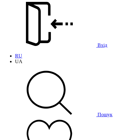
Вхід
RU
UA
Пошук