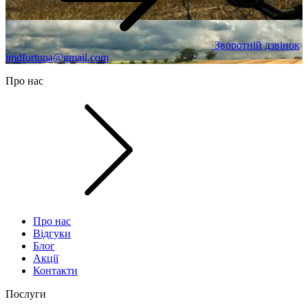
Зворотній дзвінок
imdfortuna@gmail.com
Про нас
Про нас
Відгуки
Блог
Акції
Контакти
Послуги