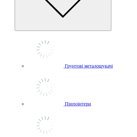
Грунтові металошукачі
Пінпоінтери