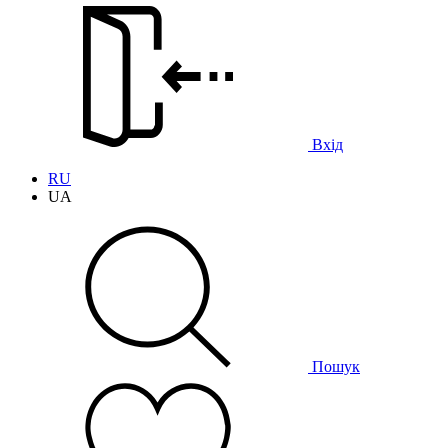
Вхід
RU
UA
Пошук