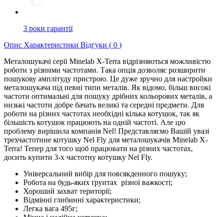
3 роки гарантії
Опис
Характеристики
Відгуки (
0
)
Металошукачі серії Minelab X-Terra відрізняються можливістю
роботи з різними частотами. Така опція дозволяє розширити
пошукову амплітуду пристрою. Це дуже зручно для настройки
металошукача під певні типи металів. Як відомо, більш високі
частоти оптимальні для пошуку дрібних кольорових металів, а
низькі частоти добре бачать великі та середні предмети. Для
роботи на різних частотах необхідні кілька котушок, так як
більшість котушок працюють на одній частоті. Але цю
проблему вирішила компанія Nel! Представляємо Вашій увазі
трехчастотние котушку Nel Fly для металошукачів Minelab X-
Terra! Тепер для того щоб працювати на різних частотах,
досить купити 3-х частотну котушку Nel Fly.
Універсальний вибір для повсякденного пошуку;
Робота на будь-яких ґрунтах різної важкості;
Хороший захват території;
Відмінні глибинні характеристики;
Легка вага 495г;