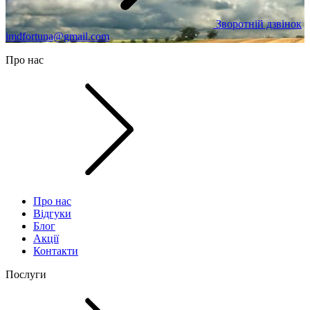
Зворотній дзвінок
imdfortuna@gmail.com
Про нас
Про нас
Відгуки
Блог
Акції
Контакти
Послуги