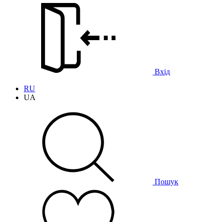
Вхід
RU
UA
Пошук