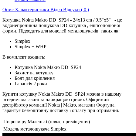
Опис
Характеристики
Відео
Відгуки (
0
)
Котушка Nokta Makro DD SP24 - 24x13 cm / 9.5"x5" - це
водонепроникна пошукова DD котушка , еліпсоподібної
форми. Підходить для моделей металошукачів, таких як:
Simplex +
Simplex + WHP
В комплект входить:
Котушка Nokta Makro DD SP24
Захист на котушку
Болт для кріплення
Гарантія 2 роки.
Купити котушку Nokta Makro DD SP24 можна в нашому
інтернет магазині за найкращою ціною. Офіційний
дестрібютор компанії Nokta | Makro, магазин Фортуна,
гарантує безкоштовну доставку і оплату при отриманні.
По розміру
Маленькі (пляж, приміщення)
Модель металошукача
Simplex +