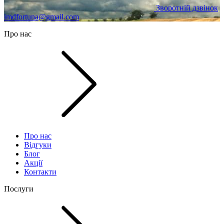
Зворотній дзвінок
imdfortuna@gmail.com
Про нас
Про нас
Відгуки
Блог
Акції
Контакти
Послуги