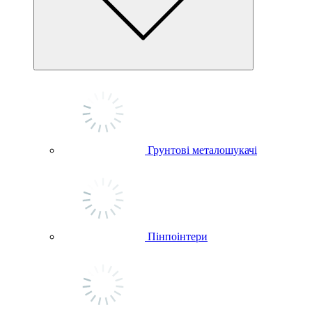
Грунтові металошукачі
Пінпоінтери