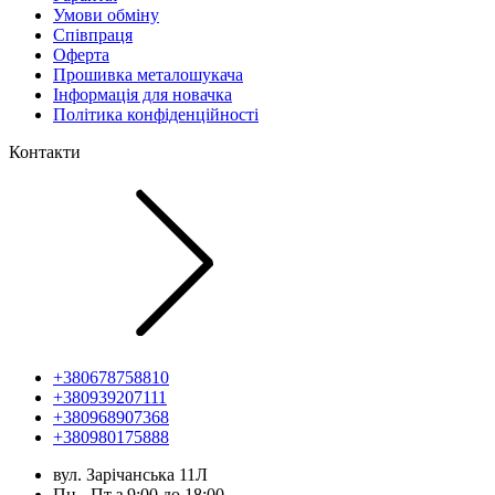
Умови обміну
Співпраця
Оферта
Прошивка металошукача
Інформація для новачка
Політика конфіденційності
Контакти
+380678758810
+380939207111
+380968907368
+380980175888
вул. Зарічанська 11Л
Пн - Пт з 9:00 до 18:00