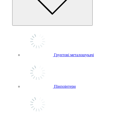
Грунтові металошукачі
Пінпоінтери