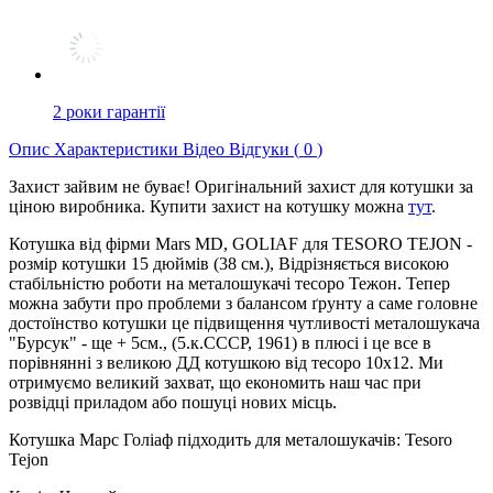
2 роки гарантії
Опис
Характеристики
Відео
Відгуки (
0
)
Захист зайвим не буває! Оригінальний захист для котушки за
ціною виробника. Купити захист на котушку можна
тут
.
Котушка від фірми Mars MD, GOLIAF для TESORO TEJON -
розмір котушки 15 дюймів (38 см.), Відрізняється високою
стабільністю роботи на металошукачі тесоро Тежон. Тепер
можна забути про проблеми з балансом ґрунту а саме головне
достоїнство котушки це підвищення чутливості металошукача
"Бурсук" - ще + 5см., (5.к.СССР, 1961) в плюсі ​​і це все в
порівнянні з великою ДД котушкою від тесоро 10х12. Ми
отримуємо великий захват, що економить наш час при
розвідці приладом або пошуці нових місць.
Котушка Марс Голіаф підходить для металошукачів: Tesoro
Tejon