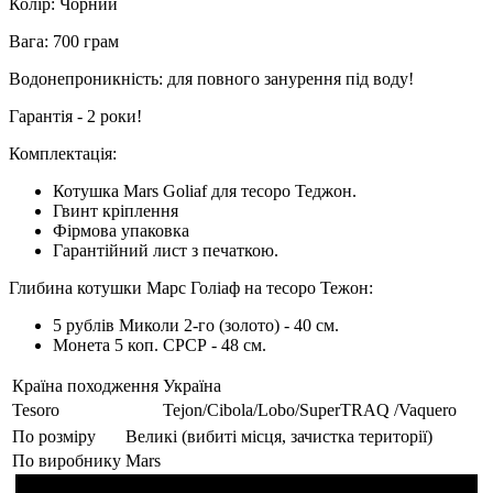
Колір: Чорний
Вага: 700 грам
Водонепроникність: для повного занурення під воду!
Гарантія - 2 роки!
Комплектація:
Котушка Mars Goliaf для тесоро Теджон.
Гвинт кріплення
Фірмова упаковка
Гарантійний лист з печаткою.
Глибина котушки Марс Голіаф на тесоро Тежон:
5 рублів Миколи 2-го (золото) - 40 см.
Монета 5 коп. СРСР - 48 см.
Країна походження
Україна
Tesoro
Tejon/Cibola/Lobo/SuperTRAQ /Vaquero
По розміру
Великі (вибиті місця, зачистка території)
По виробнику
Mars