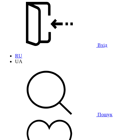
Вхід
RU
UA
Пошук