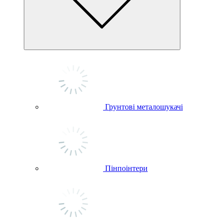
Грунтові металошукачі
Пінпоінтери