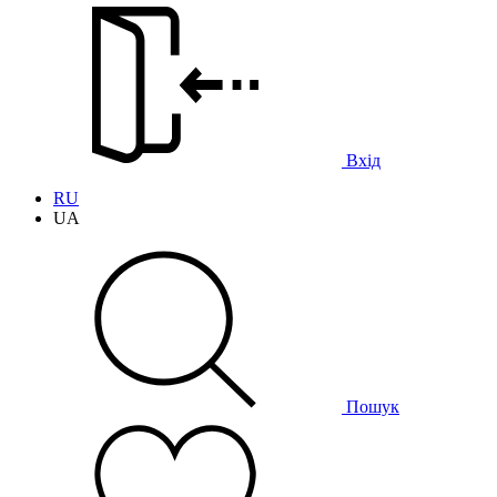
Вхід
RU
UA
Пошук