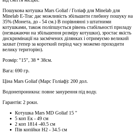
Пошукова котушка Mars Goliaf / Голіаф для Minelab для
Minelab E-Trac дає можливість збільшити глибину пошуку на
35% (Монета, до - 54 см.) В порівнянні з штатними
котушками, також поліпшується рівень стабільності приладу
(незважаючи на збільшення розміру котушки), зростає якість
дискримінації на засмічених ділянках і отримуємо великий
захват (тепер за короткий період часу можемо проходити
велику територію).
Розмір: "15", 38 * 38см.
Вага: 690 гр.
Ціна Mars Goliaf (Марс Голіаф): 200 дол.
Водонепроникна: повне занурення під воду.
Гарантія: 2 роки.
Котушка Mars MD Goliaf 15 "
5 коп Ек - 49 см
2 коп 1814 -40.5 см
Пів копійки Н2 - 34.5 см