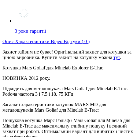
3 роки гарантії
Опис
Характеристики
Відео
Відгуки (
0
)
Захист зайвим не буває! Оригінальний захист для котушки за
ціною виробника. Купити захист на котушку можна
тут
.
Котушка Mars Goliaf для Minelab Explorer E-Trac
НОВИНКА 2012 року.
Підходить для металошукача Mars Goliaf для Minelab E-Trac.
Робоча частота 3 і 7.5 і 18, 75 КГц.
Загальні характеристики котушок MARS MD для
металошукачів Mars Goliaf для Minelab E-Trac:
Пошукова котушка Марс Голіаф / Mars Goliaf для Minelab для
Minelab E-Trac дає максимальну глибину пошуку і великий
захват при роботі. Оптимальний варіант для вибитих і чистих
від сміття місцях.