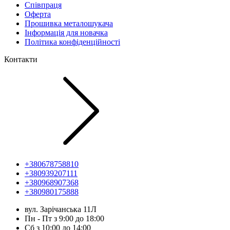
Співпраця
Оферта
Прошивка металошукача
Інформація для новачка
Політика конфіденційності
Контакти
+380678758810
+380939207111
+380968907368
+380980175888
вул. Зарічанська 11Л
Пн - Пт з 9:00 до 18:00
Сб з 10:00 до 14:00