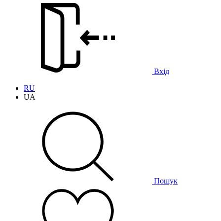
Вхід
RU
UA
Пошук