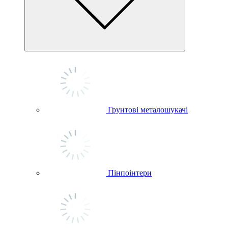
Грунтові металошукачі
Пінпоінтери