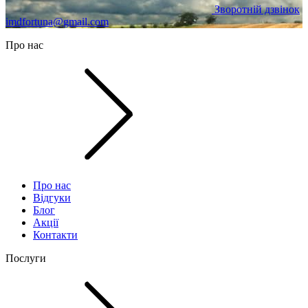
Зворотній дзвінок
imdfortuna@gmail.com
Про нас
Про нас
Відгуки
Блог
Акції
Контакти
Послуги