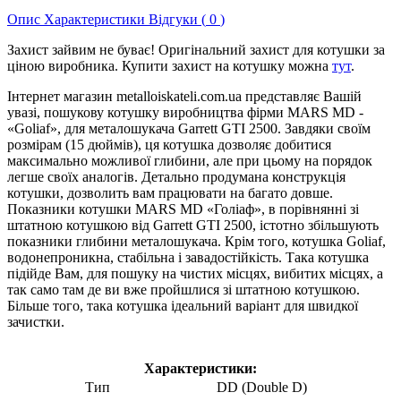
Опис
Характеристики
Відгуки (
0
)
Захист зайвим не буває! Оригінальний захист для котушки за
ціною виробника. Купити захист на котушку можна
тут
.
Інтернет магазин metalloiskateli.com.ua представляє Вашій
увазі, пошукову котушку виробництва фірми MARS MD -
«Goliaf», для металошукача Garrett GTI 2500. Завдяки своїм
розмірам (15 дюймів), ця котушка дозволяє добитися
максимально можливої ​​глибини, але при цьому на порядок
легше своїх аналогів. Детально продумана конструкція
котушки, дозволить вам працювати на багато довше.
Показники котушки MARS MD «Голіаф», в порівнянні зі
штатною котушкою від Garrett GTI 2500, істотно збільшують
показники глибини металошукача. Крім того, котушка Goliaf,
водонепроникна, стабільна і завадостійкість. Така котушка
підійде Вам, для пошуку на чистих місцях, вибитих місцях, а
так само там де ви вже пройшлися зі штатною котушкою.
Більше того, така котушка ідеальний варіант для швидкої
зачистки.
Характеристики:
Тип
DD (Double D)