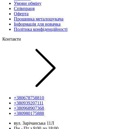
Умови обміну
Співпраця
Оферта
Прошивка металошукача
Інформація для новачка
Політика конфіденційності
Контакти
+380678758810
+380939207111
+380968907368
+380980175888
вул. Зарічанська 11Л
Пн - Пт з 9:00 до 18:00