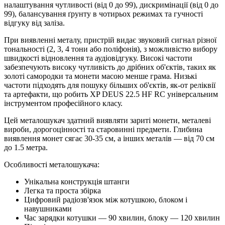
налаштування чутливості (від 0 до 99), дискримінації (від 0 до
99), балансування ґрунту в чотирьох режимах та гучності
відгуку від заліза.
При виявленні металу, пристрій видає звуковий сигнал різної
тональності (2, 3, 4 тони або поліфонія), з можливістю вибору
швидкості відновлення та аудіовідгуку. Високі частоти
забезпечують високу чутливість до дрібних об'єктів, таких як
золоті самородки та монети масою менше грама. Низькі
частоти підходять для пошуку більших об'єктів, як-от реліквії
та артефакти, що робить XP DEUS 22.5 HF RC універсальним
інструментом професійного класу.
Цей металошукач здатний виявляти зариті монети, металеві
вироби, дорогоцінності та старовинні предмети. Глибина
виявлення монет сягає 30-35 см, а інших металів — від 70 см
до 1.5 метра.
Особливості металошукача:
Унікальна конструкція штанги
Легка та проста збірка
Цифровий радіозв'язок між котушкою, блоком і
навушниками
Час зарядки котушки — 90 хвилин, блоку — 120 хвилин