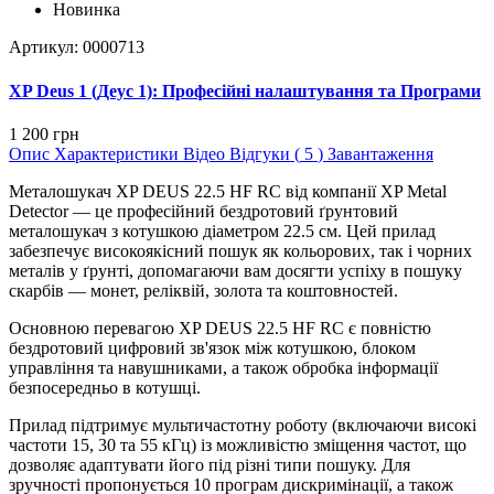
Новинка
Артикул: 0000713
XP Deus 1 (Деус 1): Професійні налаштування та Програми
1 200 грн
Опис
Характеристики
Відео
Відгуки (
5
)
Завантаження
Металошукач XP DEUS 22.5 HF RC від компанії XP Metal
Detector — це професійний бездротовий ґрунтовий
металошукач з котушкою діаметром 22.5 см. Цей прилад
забезпечує високоякісний пошук як кольорових, так і чорних
металів у ґрунті, допомагаючи вам досягти успіху в пошуку
скарбів — монет, реліквій, золота та коштовностей.
Основною перевагою XP DEUS 22.5 HF RC є повністю
бездротовий цифровий зв'язок між котушкою, блоком
управління та навушниками, а також обробка інформації
безпосередньо в котушці.
Прилад підтримує мультичастотну роботу (включаючи високі
частоти 15, 30 та 55 кГц) із можливістю зміщення частот, що
дозволяє адаптувати його під різні типи пошуку. Для
зручності пропонується 10 програм дискримінації, а також