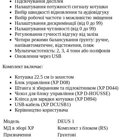
Підсвічування дисплея
Налаштування потужності сигналу котушки
Вибір швидкості відновлення та аудіовідгуку
Вибір робочої частоти з можливістю зміщення
Налаштування дискримінації (від 0 до 99)
Налаштування чутливості (від 0 до 99)
Регулювання гучності відгуку від заліза
Чотири режими балансування ґрунту: ручне,
напівавтоматичне, відстеження, пляж
Мультичастотність: 2, 3, 4 тони або поліфонія
Оновлення через USB
Комплект включає:
Котушка 22.5 см із захистом
Блок управління (XP D08)
Штанга зі збиранням та підлокітником (XP D044)
Чохол для блоку управління (XP D-HOUSSE)
Кліпса для зарядки котушки (XP D894)
USB-кабель (XP DCUSB1)
Керівництво користувача
Модель
DEUS 1
МД в зборі XP
Комплект з блоком (RS)
Призначення
Грунтові