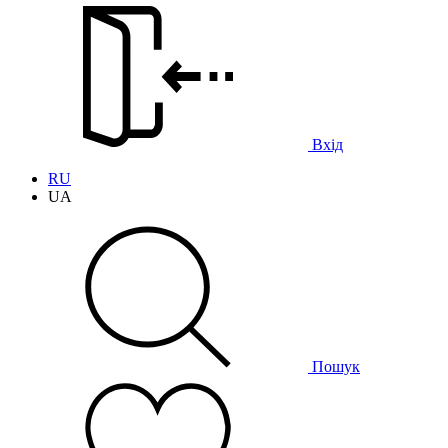
Вхід
RU
UA
Пошук