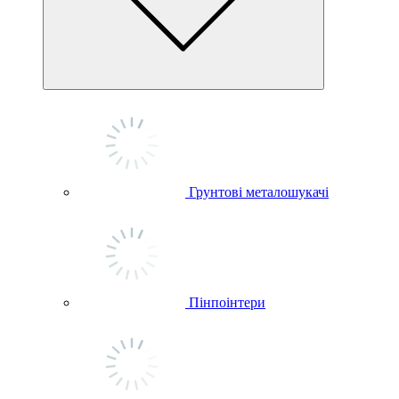
Грунтові металошукачі
Пінпоінтери