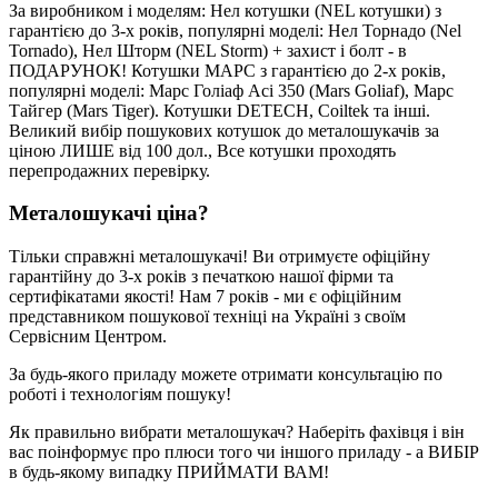
За виробником і моделям: Нел котушки (NEL котушки) з
гарантією до 3-х років, популярні моделі: Нел Торнадо (Nel
Tornado), Нел Шторм (NEL Storm) + захист і болт - в
ПОДАРУНОК! Котушки МАРС з гарантією до 2-х років,
популярні моделі: Марс Голіаф Асі 350 (Mars Goliaf), Марс
Тайгер (Mars Tiger). Котушки DETECH, Coiltek та інші.
Великий вибір пошукових котушок до металошукачів за
ціною ЛИШЕ від 100 дол., Все котушки проходять
перепродажних перевірку.
Металошукачі ціна?
Тільки справжні металошукачі! Ви отримуєте офіційну
гарантійну до 3-х років з печаткою нашої фірми та
сертифікатами якості! Нам 7 років - ми є офіційним
представником пошукової техніці на Україні з своїм
Сервісним Центром.
За будь-якого приладу можете отримати консультацію по
роботі і технологіям пошуку!
Як правильно вибрати металошукач? Наберіть фахівця і він
вас поінформує про плюси того чи іншого приладу - а ВИБІР
в будь-якому випадку ПРИЙМАТИ ВАМ!