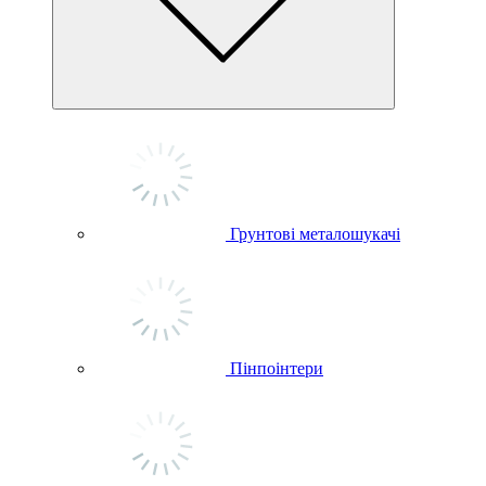
Грунтові металошукачі
Пінпоінтери