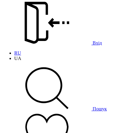
Вхід
RU
UA
Пошук