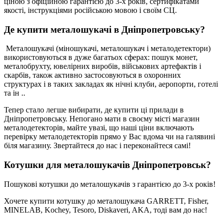
ціною з офіційною гарантією до 3-х років, сертифікатами
якості, інструкціями російською мовою і своїм СЦ.
Де купити металошукачі в Дніпропетровську?
Металошукачі (міношукачі, металошукач і металодетектори)
використовуються в дуже багатьох сферах: пошук монет,
металобрухту, ювелірних виробів, військових артефактів і
скарбів, також активно застосовуються в охоронних
структурах і в таких закладах як нічні клуби, аеропорти, готелі
та ін ..
Тепер стало легше вибирати, де купити ці прилади в
Дніпропетровську. Непогано мати в своєму місті магазин
металодетекторів, майте увазі, що наші ціни включають
перевірку металодетекторів прямо у Вас вдома чи на галявині
біля магазину. Звертайтеся до нас і переконайтеся самі!
Котушки для металошукачів Дніпропетровськ?
Пошукові котушки до металошукачів з гарантією до 3-х років!
Хочете купити котушку до металошукача GARRETT, Fisher,
MINELAB, Kochey, Tesoro, Diskaveri, AKA, тоді вам до нас!