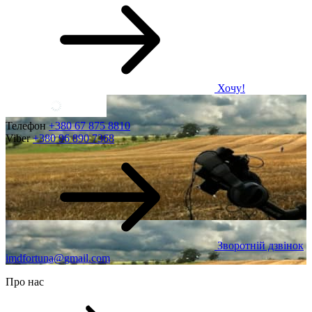
Хочу!
Телефон
+380 67 875 8810
Viber
+380 96 890 7368
Зворотній дзвінок
imdfortuna@gmail.com
Про нас