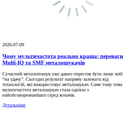
2026-07-09
Чому мультичастота реально краща: переваги
Multi-IQ та SMF металошукачів
Сучасний металопошук уже давно перестав бути лише хобі
“на удачу”. Сьогодні результат напряму залежить від
технологій, які використовує металошукач. Саме тому тема
мультичастота металошукач стала однією з
найобговорюваніших серед копачів.
Детальніше