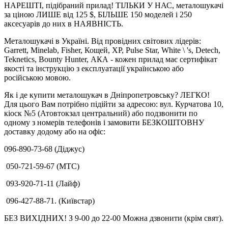
НАРЕШТІ, підібраний прилад! ТІЛЬКИ У НАС, металошукачі
за ціною ЛИШЕ від 125 $, БІЛЬШЕ 150 моделей і 250
аксесуарів до них в НАЯВНІСТЬ.
Металошукачі в Україні. Від провідних світових лідерів:
Garrett, Minelab, Fisher, Кощей, XP, Pulse Star, White \ 's, Detech,
Teknetics, Bounty Hunter, АКА - кожен прилад має сертифікат
якості та інструкцію з експлуатації українською або
російською мовою.
Як і де купити металошукач в Дніпропетровську? ЛЕГКО!
Для цього Вам потрібно підійти за адресою: вул. Курчатова 10,
кіоск №5 (Атовтокзал центральний) або подзвонити по
одному з номерів телефонів і замовити БЕЗКОШТОВНУ
доставку додому або на офіс:
096-890-73-68 (Діджус)
050-721-59-67 (МТС)
093-920-71-11 (Лайф)
096-427-88-71. (Київстар)
БЕЗ ВИХІДНИХ! З 9-00 до 22-00 Можна дзвонити (крім свят).