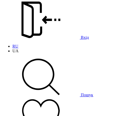
Вхід
RU
UA
Пошук