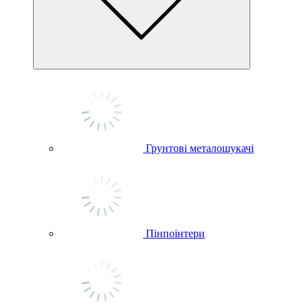
Грунтові металошукачі
Пінпоінтери