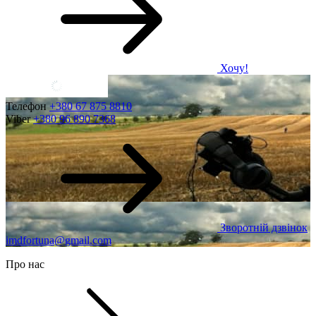
Хочу!
Телефон
+380 67 875 8810
Viber
+380 96 890 7368
Зворотній дзвінок
imdfortuna@gmail.com
Про нас