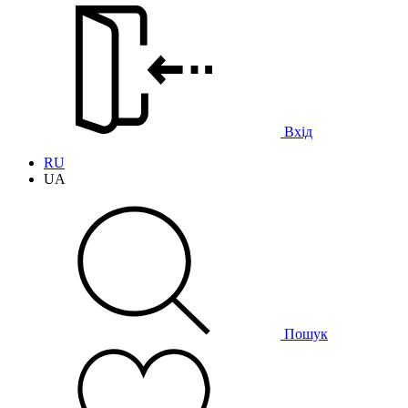
Вхід
RU
UA
Пошук