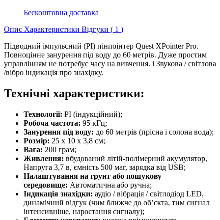
Бескоштовна доставка
Опис
Характеристики
Відгуки (
1
)
Підводний імпульсний (PI) пінпоінтер Quest XPointer Pro.
Повноцінне занурення під воду до 60 метрів. Дуже простим
управлінням не потребує часу на вивчення. і Звукова / світлова
/вібро індикація про знахідку.
Технічні характеристики:
Технології:
PI (індукційний);
Робоча частота:
95 кГц;
Занурення під воду:
до 60 метрів (прісна і солона вода);
Розмір:
25 x 10 x 3,8 см;
Вага:
200 грам;
Живлення:
вбудований літій-полімерний акумулятор,
Напруга 3,7 в, ємність 500 маг, зарядка від USB;
Налаштування на грунт або пошукову
середовище:
Автоматична або ручна;
Iндикація знахідки:
аудіо / вібрація / світлодіод LED,
динамічний відгук (чим ближче до об’єкта, тим сигнал
інтенсивніше, наростання сигналу);