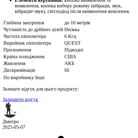
Елементи керування:
кнопка ввімкнення та
вимкнення, кнопка вибору режиму (вібрація, звук,
вібрація+звук), світлодіод після ввімкнення живлення.
Глибина занурення
до 10 метрів
Чутливість до дрібних цілей
Низька
Частота пінпоінтера
6 Кгц
Виробник пінпоінтера
QUEST
Призначення
Підводні
Країна походження
США
Живлення
АКБ
Дискримінація
Ні
По виробнику
Інші
Залиште відгук для цього продукту:
Залишити відгук
Дмитро
2025-05-07