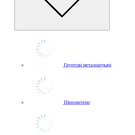
Грунтові металошукачі
Пінпоінтери