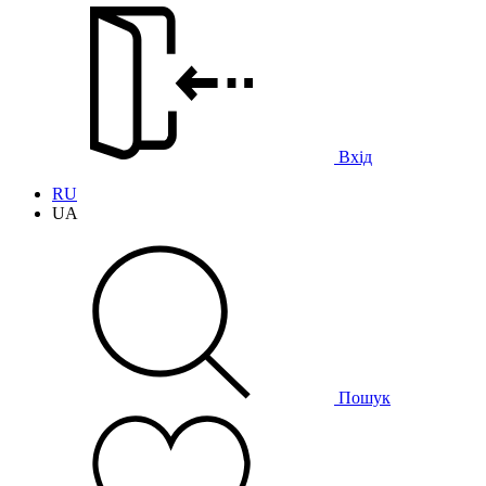
Вхід
RU
UA
Пошук