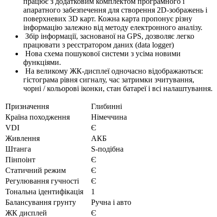
працює з додатковим комплектом програмного і
апаратного забезпечення для створення 2D-зображень і
поверхневих 3D карт. Кожна карта пропонує різну
інформацію залежно від методу електронного аналізу.
Збір інформації, заснованої на GPS, дозволяє легко
працювати з реєстратором даних (data logger)
Нова схема пошукової системи з усіма новими
функціями.
На великому ЖК-дисплеї одночасно відображаються:
гістограма рівня сигналу, час затримки зчитування,
чорні / кольорові іконки, стан батареї і всі налаштування.
Призначення
Глибинні
Країна походження
Німеччина
VDI
Є
Живлення
АКБ
Штанга
S-подібна
Пінпоінт
Є
Статичний режим
Є
Регулювання гучності
Є
Тональна ідентифікація
1
Балансування грунту
Ручна і авто
ЖК дисплей
Є