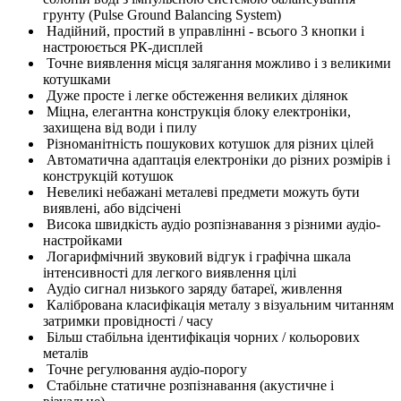
грунту (Pulse Ground Balancing System)
Надійний, простий в управлінні - всього 3 кнопки і
настроюється РК-дисплей
Точне виявлення місця залягання можливо і з великими
котушками
Дуже просте і легке обстеження великих ділянок
Міцна, елегантна конструкція блоку електроніки,
захищена від води і пилу
Різноманітність пошукових котушок для різних цілей
Автоматична адаптація електроніки до різних розмірів і
конструкцій котушок
Невеликі небажані металеві предмети можуть бути
виявлені, або відсічені
Висока швидкість аудіо розпізнавання з різними аудіо-
настройками
Логарифмічний звуковий відгук і графічна шкала
інтенсивності для легкого виявлення цілі
Аудіо сигнал низького заряду батареї, живлення
Калібрована класифікація металу з візуальним читанням
затримки провідності / часу
Більш стабільна ідентифікація чорних / кольорових
металів
Точне регулювання аудіо-порогу
Стабільне статичне розпізнавання (акустичне і