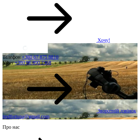
Хочу!
Телефон
+380 67 875 8810
Viber
+380 96 890 7368
Зворотній дзвінок
imdfortuna@gmail.com
Про нас