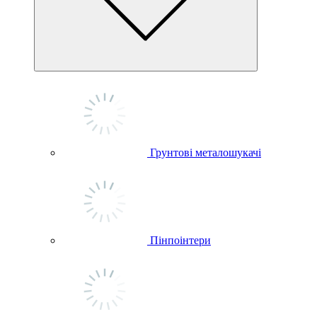
Грунтові металошукачі
Пінпоінтери