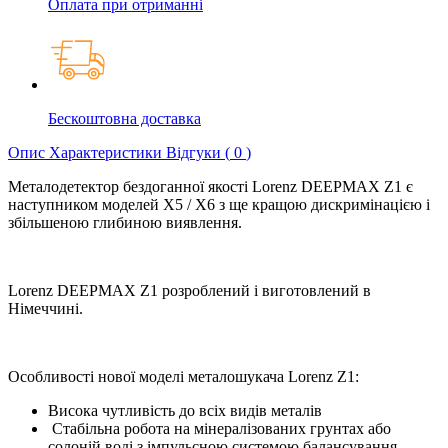
Оплата при отриманні
Бескоштовна доставка
Опис
Характеристики
Відгуки (
0
)
Металодетектор бездоганної якості Lorenz DEEPMAX Z1 є
наступником моделей X5 / X6 з ще кращою дискримінацією і
збільшеною глибиною виявлення.
Lorenz DEEPMAX Z1 розроблений і виготовлений в
Німеччині.
Особливості нової моделі металошукача Lorenz Z1:
Висока чутливість до всіх видів металів
Стабільна робота на мінералізованих грунтах або
солоній воді з імпульсною системою балансування