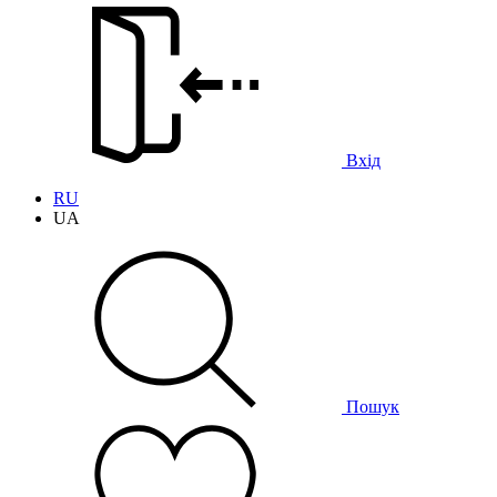
Вхід
RU
UA
Пошук