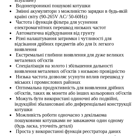
візуальне)
Водонепроникні пошукові котушки
Змінні акумулятори з можливістю зарядки в будь-якій
країні світу (90-265V AC/ 50-60Hz)
Частота і функція фільтра для усунення
електромагнітних перешкод низьких частот
Автоматична відбудування від грунту
Різні налаштування затримки і чутливості для
відсікання дрібних предметів або для їх легкого
виявлення
Екстремальні глибини виявлення для дуже великих
металевих об'єктів
Спеціалізація на золото і збільшення дальності
виявлення металевих об'єктів з низькою провідністю
Низька частота дозволяє усунути вплив перешкод у
міських і промислових районах
Оптимальна продуктивність для виявлення дрібних
об'єктів, таких як монети або інших кольорових об'єктів
Можуть бути використані одиночні або подвійні,
індукційні збалансовані або диференціальні конструкції
котушки
Можливість роботи одночасно з декількома
пошуковими котушками не заважаючи один одному
(будь ласка, уточніть деталі)
Проста у використанні функція реєстратора даних