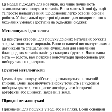
Ці моделі підходять для новачків, які лише починають
захоплюватися пошуком металів. Вони мають базові функції
та просте налаштування, що дозволяє легко освоїти основи
роботи. Універсальні пристрої підходять для використання в
будь-яких умовах і доступні на будь-який бюджет.
Металошукачі для золота
Ці пристрої створені для пошуку дрібних металевих об’єктів,
зокрема золотих самородків. Вони оснащені високочутливими
датчиками та спеціальними функціями для виявлення
благородних металів навіть у складних ґрунтах. Якщо ваша
мета — золото, вам потрібна консультація професіонала для
вибору такого пристрою.
Грунтові металошукачі
Ідеальні для пошуку об’єктів, що знаходяться на значній
глибині. Вони забезпечують високу точність і є чудовим
вибором для тих, хто прагне досліджувати історичні
артефакти або цінності, заховані в землі.
Підводні металошукачі
Призначені для пошуків у воді або на пляжі. Вони оснащені