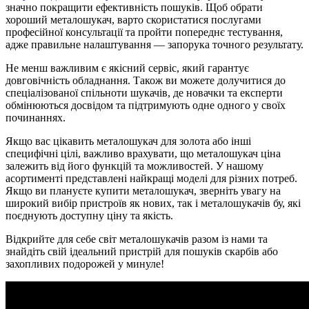
значно покращити ефективність пошуків. Щоб обрати
хороший металошукач, варто скористатися послугами
професійної консультації та пройти попереднє тестування,
адже правильне налаштування — запорука точного результату.
Не менш важливим є якісний сервіс, який гарантує
довговічність обладнання. Також ви можете долучитися до
спеціалізованої спільноти шукачів, де новачки та експерти
обмінюються досвідом та підтримують одне одного у своїх
починаннях.
Якщо вас цікавить металошукач для золота або інші
специфічні цілі, важливо врахувати, що металошукач ціна
залежить від його функцій та можливостей. У нашому
асортименті представлені найкращі моделі для різних потреб.
Якщо ви плануєте купити металошукач, зверніть увагу на
широкий вибір пристроїв як нових, так і металошукачів бу, які
поєднують доступну ціну та якість.
Відкрийте для себе світ металошукачів разом із нами та
знайдіть свій ідеальний пристрій для пошуків скарбів або
захопливих подорожей у минуле!