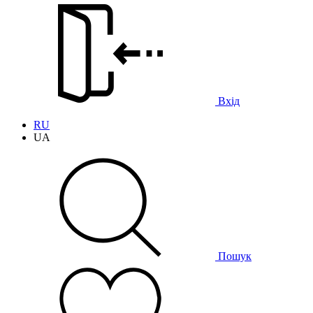
Вхід
RU
UA
Пошук