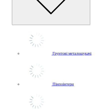
Грунтові металошукачі
Пінпоінтери