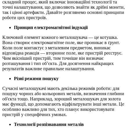
складний процес, який включає інноваційні технології та
точні налаштування, що дозволяють знайти як дрібні монети,
так і цінні артефакти. Давайте розглянемо основні принципи
роботи цих пристроїв.
Принцип електромагнітної індукції
Ключовий елемент кожного металошукача — це котушка.
Вона створює електромагнітне поле, яке проникає в ґрунт.
Коли поле контактує з металевим предметом, виникає
відповідна реакція — вторинне поле, яке пристрій реєструє.
Чим якісніший пристрій, тим точніше він визначає
розташування і тип об’єкта. Для досягнення найкращих
результатів важливе правильне налаштування.
Різні режими пошуку
Сучасні металошукачі мають декілька режимів роботи: для
пошуку чорних або кольорових металів, визначення глибини
об'єкта тощо. Наприклад, хороший металошукач для золота
має функції, що допомагають відфільтрувати інші метали. Це
особливо важливо для тих, хто планує використовувати
пристрій у специфічних умовах.
Технології розпізнавання металів