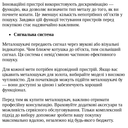
Інноваційні пристрої використовують дискримінацію —
функцію, яка дозволяє визначити тип металу до того, як ви
почнете копати. Це зменшує кількість непотрібних об’єктів у
пошуку. Завдяки цій функції тестування пристроїв перед
покупкою стає надзвичайно важливим.
Сигнальна система
Металошукачі передають сигнал через звукові або візуальні
індикатори. Чим ближче котушка до об'єкта, тим сильніший
сигнал. Ця система є невід’ємною частиною ефективного
пошуку.
Для кожної мети потрібен відповідний пристрій. Якщо вас
цікавить металошукач для золота, вибирайте моделі з високою
чутливістю. Для початківців можуть підійти металошукачі бу
— вони доступні за ціною і забезпечують хороший
функціонал.
Перед тим як купити металошукач, важливо отримати
професійну консультацію. Враховуйте додаткові аксесуари та
можливість сервісного обслуговування. Тільки комплексний
підхід до вибору допоможе зробити вашу покупку
максимально вдалою, незалежно від будь-якого бюджету.