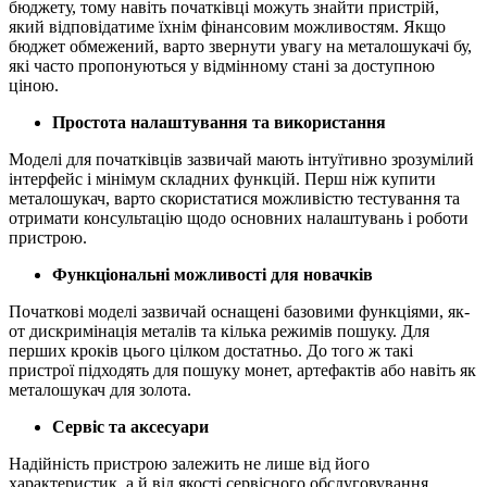
бюджету, тому навіть початківці можуть знайти пристрій,
який відповідатиме їхнім фінансовим можливостям. Якщо
бюджет обмежений, варто звернути увагу на металошукачі бу,
які часто пропонуються у відмінному стані за доступною
ціною.
Простота налаштування та використання
Моделі для початківців зазвичай мають інтуїтивно зрозумілий
інтерфейс і мінімум складних функцій. Перш ніж купити
металошукач, варто скористатися можливістю тестування та
отримати консультацію щодо основних налаштувань і роботи
пристрою.
Функціональні можливості для новачків
Початкові моделі зазвичай оснащені базовими функціями, як-
от дискримінація металів та кілька режимів пошуку. Для
перших кроків цього цілком достатньо. До того ж такі
пристрої підходять для пошуку монет, артефактів або навіть як
металошукач для золота.
Сервіс та аксесуари
Надійність пристрою залежить не лише від його
характеристик, а й від якості сервісного обслуговування.