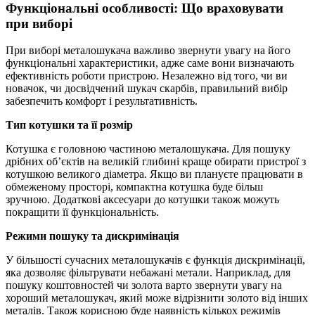
Функціональні особливості: Що враховувати
при виборі
При виборі металошукача важливо звернути увагу на його
функціональні характеристики, адже саме вони визначають
ефективність роботи пристрою. Незалежно від того, чи ви
новачок, чи досвідчений шукач скарбів, правильний вибір
забезпечить комфорт і результативність.
Тип котушки та її розмір
Котушка є головною частиною металошукача. Для пошуку
дрібних об’єктів на великій глибині краще обирати пристрої з
котушкою великого діаметра. Якщо ви плануєте працювати в
обмеженому просторі, компактна котушка буде більш
зручною. Додаткові аксесуари до котушки також можуть
покращити її функціональність.
Режими пошуку та дискримінація
У більшості сучасних металошукачів є функція дискримінації,
яка дозволяє фільтрувати небажані метали. Наприклад, для
пошуку коштовностей чи золота варто звернути увагу на
хороший металошукач, який може відрізнити золото від інших
металів. Також корисною буде наявність кількох режимів