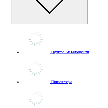
Грунтові металошукачі
Пінпоінтери