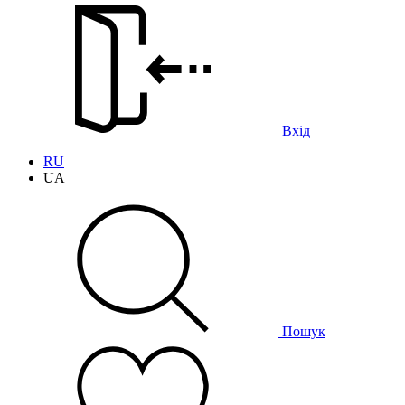
Вхід
RU
UA
Пошук