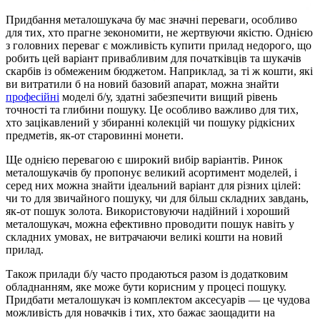
Придбання металошукача бу має значні переваги, особливо
для тих, хто прагне зекономити, не жертвуючи якістю. Однією
з головних переваг є можливість купити прилад недорого, що
робить цей варіант привабливим для початківців та шукачів
скарбів із обмеженим бюджетом. Наприклад, за ті ж кошти, які
ви витратили б на новий базовий апарат, можна знайти
професійні
моделі б/у, здатні забезпечити вищий рівень
точності та глибини пошуку. Це особливо важливо для тих,
хто зацікавлений у збиранні колекцій чи пошуку рідкісних
предметів, як-от старовинні монети.
Ще однією перевагою є широкий вибір варіантів. Ринок
металошукачів бу пропонує великий асортимент моделей, і
серед них можна знайти ідеальний варіант для різних цілей:
чи то для звичайного пошуку, чи для більш складних завдань,
як-от пошук золота. Використовуючи надійний і хороший
металошукач, можна ефективно проводити пошук навіть у
складних умовах, не витрачаючи великі кошти на новий
прилад.
Також прилади б/у часто продаються разом із додатковим
обладнанням, яке може бути корисним у процесі пошуку.
Придбати металошукач із комплектом аксесуарів — це чудова
можливість для новачків і тих, хто бажає заощадити на