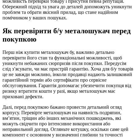
можливість перевірки товару і присутня певна репутація.
Обережний підхід та увага до деталей допоможуть уникнути
проблем та обрати якісний прилад, що стане надійним
помічником у ваших пошуках.
Як перевірити б/у металошукач перед
покупкою
Перш ніж купити металошукач бу, важливо детально
перевірити його стан та функціональні можливості, щоб
уникнути небажаних сюрпризів після покупки. Передусім
слід з’ясувати, чи має пристрій гарантію. Хоча для б/у товарів
це не завжди можливо, інколи продавці надають залишковий
гарантійний термін або сертифікати про сервісне
обслуговування. Гарантія допомагає убезпечити покупця від
ризику втратити кошти у разі, якщо металошукач має
приховані дефекти.
Далі, перед покупкою бажано провести детальний огляд
корпусу. Перевірте металошукач на наявність подряпин,
вм’ятин, тріщин або інших механічних пошкоджень, які
можуть свідчити про інтенсивне використання або
неправильний догляд. Огляньте котушку, оскільки саме цей
компонент є основним у визначенні глибини та точності