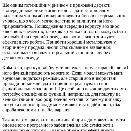
Ще одним потенційним ризиком є приховані дефекти.
Попередні власники могли не доглядати за приладом
належним чином або використовувати його в екстремальних
умовах, що з часом могло негативно вплинути на його
працездатність. Пошкодження всередині корпусу або знос
ключових елементів, таких як котушка чи плата, можуть бути
не помітні на перший погляд, але вони значно знижують
ефективність роботи. Придбати хороший металошукач у
вторинному продажі інколи стає складним завданням,
оскільки важко визначити реальний стан приладу без
детального огляду.
Крім того, при купівлі б/у металошукача немає гарантії, що всі
його функції працюють коректно. Деякі моделі можуть мати
вбудовані додаткові режими, але старіші або використані
прилади не завжди здатні повністю реалізувати свої
функціональні можливості. Це особливо важливо для тих, хто
потребує специфічних функцій, наприклад, для пошуку на
великій глибині або розрізнення металів. У такому випадку
покупка нового приладу може виявитися надійнішою, ніж
спроба зекономити на б/у варіанті.
Також варто врахувати, що вживані прилади можуть не мати
оновленого програмного забезпечення або сумісності з
новими технологіями. Це може обмежити ефективність