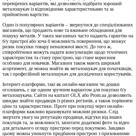
перевірених варіантів, які дозволяють підібрати хороший
металошукач із відповідними характеристиками та за
прийнятною вартістю.
Один із популярних варіантів – звернутися до спеціалізованих
магазинів, що продають нове та вживане обладнання для
пошуку металів. У таких магазинах часто надають гарантію на
б/у пристрої або хоча б можливість повернення, що знижує
ризик покупки товару неналежної якості. До того ж,
співробітники можуть надати консультацію щодо технічних
характеристик та стану пристрою, що стане корисним
особливо для новачків. Магазини також мають широкий
асортимент, де можна знайти як металошукач для початківців,
так і професійний металошукач для досвідчених користувачів.
Інтернет-платформи, такі як онлайн-магазини чи дошки
оголошень, є ще одним зручним варіантом для покупки б/у
металошукача. Сайти на кшталт OLX або Prom.ua дозволяють
швидко знайти продавців із різних регіонів, а також порівняти
ціни та характеристики. Проте при покупці через онлайн-
платформи важливо враховувати можливі ризики. Слід
звертати увагу на репутацію продавця, відгуки від інших
покупців та, за можливості, запитати додаткові фото та відео
для детального огляду пристрою перед покупкою. Завдяки
цьому можна уникнути придбання пристрою з прихованими