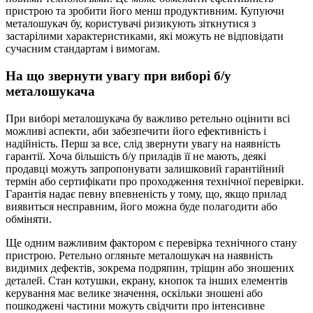
пристрою та зробити його менш продуктивним. Купуючи
металошукач бу, користувачі ризикують зіткнутися з
застарілими характеристиками, які можуть не відповідати
сучасним стандартам і вимогам.
На що звернути увагу при виборі б/у
металошукача
При виборі металошукача бу важливо ретельно оцінити всі
можливі аспекти, аби забезпечити його ефективність і
надійність. Перш за все, слід звернути увагу на наявність
гарантії. Хоча більшість б/у приладів її не мають, деякі
продавці можуть запропонувати залишковий гарантійний
термін або сертифікати про проходження технічної перевірки.
Гарантія надає певну впевненість у тому, що, якщо прилад
виявиться несправним, його можна буде полагодити або
обміняти.
Ще одним важливим фактором є перевірка технічного стану
пристрою. Ретельно огляньте металошукач на наявність
видимих дефектів, зокрема подряпин, тріщин або зношених
деталей. Стан котушки, екрану, кнопок та інших елементів
керування має велике значення, оскільки зношені або
пошкоджені частини можуть свідчити про інтенсивне