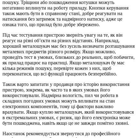
пошуку. Тріщини або пошкодження котушки можуть
негативно вплинути на роботу приладу. Кнопки керування
також мають бути в справному стані, добре реагувати на
натискання без затримок та надмірного натиску, адже це
ознака того, що прилад було добре збережено.
Під час тестування пристрою зверніть увагу на те, як він
реагує на різні об’єкти на різних відстанях. Наприклад,
хороший металошукач має без зусиль визначати розташування
металевих предметів різного розміру. Якщо можливо,
проведіть тест в умовах, близьких до реальних, щоб побачити,
як прилад працює на практиці. Якщо металошукач бу має
кілька режимів пошуку, перевірте кожен з них, щоб
переконатися, що всі функції працюють безперебійно.
Також варто запитати у продавця про історію використання
пристрою, зокрема, як часто та в яких умовах його
використовували. Надмірна вологість, пил чи робота в
складних погодних умовах можуть впливати на стан
електронних компонентів, тому ці фактори важливо
врахувати. Якщо куплю металошукач, який використовувався
в екстремальних умовах, є ризик, що його електроніка може
бути пошкоджена, навіть якщо це не завжди помітно ззовні.
Наостанок рекомендується звернутися до професійного