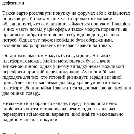
дефектами.
Також варто розглянути покупку на форумах або в спільнотах
пошуковців. У таких місцях часто продають вживане
обладнання ті, хто сам активно займається пошуком. Більшість
із них мають досвід у цій сфері, а також можуть порадити, як
правильно вибрати металошукач бу відповідно до ваших
потреб. Однак тут також необхідно бути обережними,
особливо якщо продавець не надає гарантії на товар.
Останнім варіантом можуть бути аукціони. На таких
платформах можна знайти металошукач бу за значно
зниженою ціною, однак у цьому випадку немає можливості
перевірити пристрій перед покупкою. Аукціони більше
підходять для тих, хто готовий ризикнути заради вигідної
ціни. Але якщо у вас немає досвіду, краще уникати таких
платформ або принаймні звертатися за допомогою до фахівців
для оцінки товару.
Незалежно від обраного каналу, перед тим як остаточно
вирішити купити металошукач, рекомендується ще раз
перевірити всі можливі варіанти, щоб знайти максимально
надійне місце для покупки.