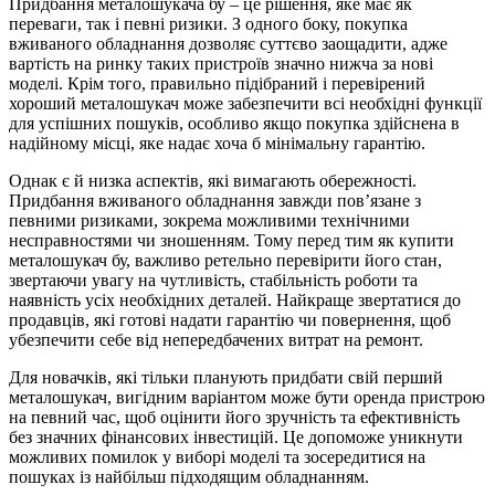
Придбання металошукача бу – це рішення, яке має як
переваги, так і певні ризики. З одного боку, покупка
вживаного обладнання дозволяє суттєво заощадити, адже
вартість на ринку таких пристроїв значно нижча за нові
моделі. Крім того, правильно підібраний і перевірений
хороший металошукач може забезпечити всі необхідні функції
для успішних пошуків, особливо якщо покупка здійснена в
надійному місці, яке надає хоча б мінімальну гарантію.
Однак є й низка аспектів, які вимагають обережності.
Придбання вживаного обладнання завжди пов’язане з
певними ризиками, зокрема можливими технічними
несправностями чи зношенням. Тому перед тим як купити
металошукач бу, важливо ретельно перевірити його стан,
звертаючи увагу на чутливість, стабільність роботи та
наявність усіх необхідних деталей. Найкраще звертатися до
продавців, які готові надати гарантію чи повернення, щоб
убезпечити себе від непередбачених витрат на ремонт.
Для новачків, які тільки планують придбати свій перший
металошукач, вигідним варіантом може бути оренда пристрою
на певний час, щоб оцінити його зручність та ефективність
без значних фінансових інвестицій. Це допоможе уникнути
можливих помилок у виборі моделі та зосередитися на
пошуках із найбільш підходящим обладнанням.