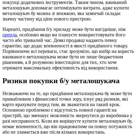
покупці додаткових інструментів. Таким чином, вживаний
металошукач допомагає оптимізувати витрати, адже купити
металошукач бу можна зі знижкою, яка зазвичай складає
значну частину від ціни нового пристрою.
Нарешті, придбання б/у приладу може бути вигідніше, ніж
оренда
, особливо якщо ви плануєте використовувати його
часто або тривалий час. Деякі продавці надають певну
гарантію, що додає впевненості в якості придбаного товару.
Порівнюючи всі переваги, стає зрозуміло, що вибір на користь
вживаного металошукача може бути не лише бюджетним
рішенням, а й розумною інвестицією для тих, хто хоче
отримати максимальну ефективність від використання.
Ризики покупки б/у металошукача
Незважаючи на те, що придбання металошукача бу може бути
привабливим з фінансової точки зору, існує ряд ризиків, які
варто врахувати перед тим, як зважитися на такий крок.
Основною проблемою є відсутність повної гарантії на
пристрій, що зменшує можливість звернутися до виробника у
разі несправності. Коли ви вирішуєте купити металошукач бу,
немає впевненості, що він працюватиме на повну потужність
або не зламається вже після кількох використань.