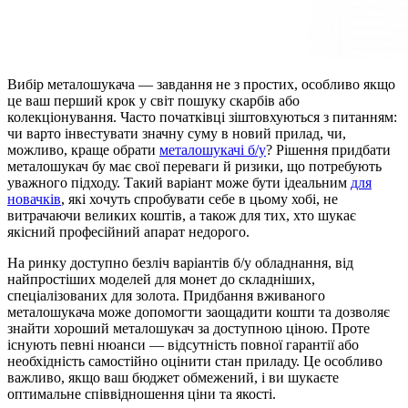
Вибір металошукача — завдання не з простих, особливо якщо
це ваш перший крок у світ пошуку скарбів або
колекціонування. Часто початківці зіштовхуються з питанням:
чи варто інвестувати значну суму в новий прилад, чи,
можливо, краще обрати
металошукачі б/у
? Рішення придбати
металошукач бу має свої переваги й ризики, що потребують
уважного підходу. Такий варіант може бути ідеальним
для
новачків
, які хочуть спробувати себе в цьому хобі, не
витрачаючи великих коштів, а також для тих, хто шукає
якісний професійний апарат недорого.
На ринку доступно безліч варіантів б/у обладнання, від
найпростіших моделей для монет до складніших,
спеціалізованих для золота. Придбання вживаного
металошукача може допомогти заощадити кошти та дозволяє
знайти хороший металошукач за доступною ціною. Проте
існують певні нюанси — відсутність повної гарантії або
необхідність самостійно оцінити стан приладу. Це особливо
важливо, якщо ваш бюджет обмежений, і ви шукаєте
оптимальне співвідношення ціни та якості.