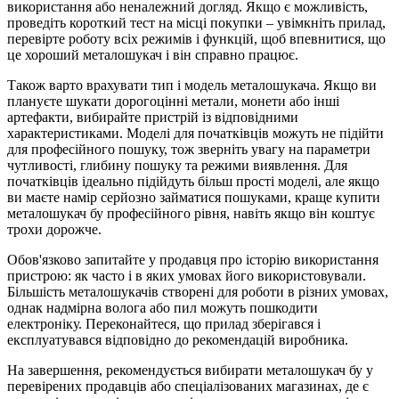
використання або неналежний догляд. Якщо є можливість,
проведіть короткий тест на місці покупки – увімкніть прилад,
перевірте роботу всіх режимів і функцій, щоб впевнитися, що
це хороший металошукач і він справно працює.
Також варто врахувати тип і модель металошукача. Якщо ви
плануєте шукати дорогоцінні метали, монети або інші
артефакти, вибирайте пристрій із відповідними
характеристиками. Моделі для початківців можуть не підійти
для професійного пошуку, тож зверніть увагу на параметри
чутливості, глибину пошуку та режими виявлення. Для
початківців ідеально підійдуть більш прості моделі, але якщо
ви маєте намір серйозно займатися пошуками, краще купити
металошукач бу професійного рівня, навіть якщо він коштує
трохи дорожче.
Обов'язково запитайте у продавця про історію використання
пристрою: як часто і в яких умовах його використовували.
Більшість металошукачів створені для роботи в різних умовах,
однак надмірна волога або пил можуть пошкодити
електроніку. Переконайтеся, що прилад зберігався і
експлуатувався відповідно до рекомендацій виробника.
На завершення, рекомендується вибирати металошукач бу у
перевірених продавців або спеціалізованих магазинах, де є