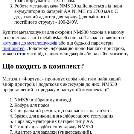
транспортування - 1325 грам.
Робота металошукача NMS 30 здійснюється від пари
акумуляторних батарей AA Ni-MH по 2700 мАг. Є
додатковий адаптер для заряду (для змінного і
постійного струму) - 100-240V.
Купити металошукач для охорони NMS30 можна в нашому
інтернет-магазині metalloiskateli.com.ua. Також в наявності є
котушки до металошукачів
або під будь-які параметри
пінпоінтер
. Додаткову інформацію щодо Вашого пристрою,
можна отримати від наших менеджерів або на сайті магазину.
Що входить в комплект?
Магазин «Фортуна» пропонує своїм клієнтам найкращий
вибір пристроїв і додаткових аксесуарів до них. NMS30
представлений в продажу в наступній комплектації:
NMS30 в зібраному вигляді.
Кобура для пояса.
Спеціальний ремінь, що надівається на зап'ясті.
Зразок для виконання каліброваного тестування.
Пара акумуляторних батарей типу АА.
Станція для здійснення заряду NMS30.
Адаптер для зарядки (універсальний).