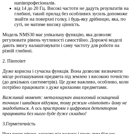
напівпрофесіоналів.
від 14 до 20 Гц. Високі частоти не дадуть результатів на
глибині, такий прилад без особливих зусиль допоможе
знайти на поверхні голку, і будь-яку дрібницю, яка, по
суті, не матиме високу цінність.
Модель NMS30 має унікальну функцію, яка дозволяє
регулювати рівень чутливості самостійно. Дорожчі моделі
дають змогу налаштовувати і саму частоту для роботи на
різній глибині.
2. Пінпоінт
Дуже корисна і сучасна функція. Вона дозволяє визначити
місце розташування предмета під землею з високою точністю
(до декількох сантиметрів). Це дуже важливо, особливо, коли
потрібно працювати з дуже крихкими предметами.
Важливий момент: металошукач аналоговий оснащений
точним і швидким відгуком, тому режим «пінпоінт» йому не
знадобиться. А ось пристроям з цифровим детектором
працювати без нього буде дуже складно!
3.Герметичність
Чим вище рівень захисту від вологи і пилу, тим більше