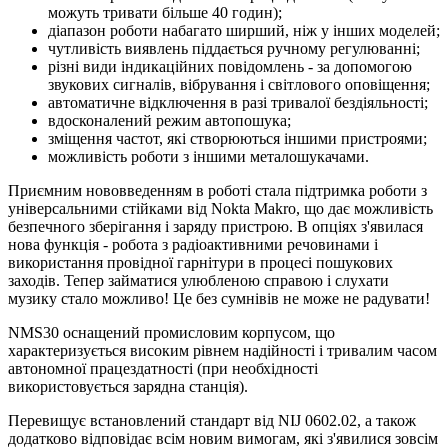
можуть тривати більше 40 годин);
діапазон роботи набагато ширший, ніж у інших моделей;
чутливість виявлень піддається ручному регулюванні;
різні види індикаційних повідомлень - за допомогою
звукових сигналів, вібрування і світлового оповіщення;
автоматичне відключення в разі тривалої бездіяльності;
вдосконалений режим автопошука;
зміщення частот, які створюються іншими пристроями;
можливість роботи з іншими металошукачами.
Приємним нововведенням в роботі стала підтримка роботи з
універсальними стійками від Nokta Makro, що дає можливість
безпечного зберігання і заряду пристрою. В опціях з'явилася
нова функція - робота з радіоактивними речовинами і
використання провідної гарнітури в процесі пошукових
заходів. Тепер займатися улюбленою справою і слухати
музику стало можливо! Це без сумнівів не може не радувати!
NMS30 оснащений промисловим корпусом, що
характеризується високим рівнем надійності і тривалим часом
автономної працездатності (при необхідності
використовується зарядна станція).
Перевищує встановлений стандарт від NIJ 0602.02, а також
додатково відповідає всім новим вимогам, які з'явилися зовсім