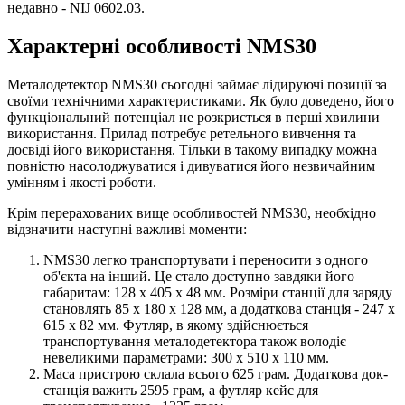
недавно - NIJ 0602.03.
Характерні особливості NMS30
Металодетектор NMS30 сьогодні займає лідируючі позиції за
своїми технічними характеристиками. Як було доведено, його
функціональний потенціал не розкриється в перші хвилини
використання. Прилад потребує ретельного вивчення та
досвіді його використання. Тільки в такому випадку можна
повністю насолоджуватися і дивуватися його незвичайним
умінням і якості роботи.
Крім перерахованих вище особливостей NMS30, необхідно
відзначити наступні важливі моменти:
NMS30 легко транспортувати і переносити з одного
об'єкта на інший. Це стало доступно завдяки його
габаритам: 128 x 405 x 48 мм. Розміри станції для заряду
становлять 85 x 180 x 128 мм, а додаткова станція - 247 x
615 x 82 мм. Футляр, в якому здійснюється
транспортування металодетектора також володіє
невеликими параметрами: 300 x 510 x 110 мм.
Маса пристрою склала всього 625 грам. Додаткова док-
станція важить 2595 грам, а футляр кейс для