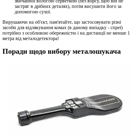
звичайної вологою серветкою (без ворсу, щоб він не
застряг в дрібних деталях), потім висушити його за
допомогою сухої.
Вирушаючи на об'єкт, пам'ятайте, що застосовувати різні
засоби для відлякування комах (в даному випадку - спреї)
потрібно з особливою обережністю і на дистанції не менше 1
метра від металодетектора!
Поради щодо вибору металошукача