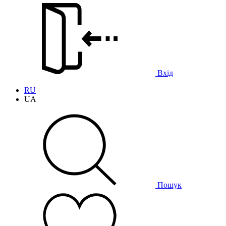
Вхід
RU
UA
Пошук