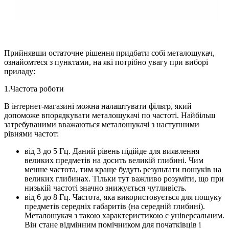
Прийнявши остаточне рішення придбати собі металошукач,
ознайомтеся з пунктами, на які потрібно увагу при виборі
приладу:
1.Частота роботи
В інтернет-магазині можна налаштувати фільтр, який
допоможе впорядкувати металошукачі по частоті. Найбільш
затребуваними вважаються металошукачі з наступними
рівнями частот:
від 3 до 5 Гц. Даний рівень підійде для виявлення
великих предметів на досить великій глибині. Чим
менше частота, тим краще будуть результати пошуків на
великих глибинах. Тільки тут важливо розуміти, що при
низькій частоті значно знижується чутливість.
від 6 до 8 Гц. Частота, яка використовується для пошуку
предметів середніх габаритів (на середній глибині).
Металошукач з такою характеристикою є універсальним.
Він стане відмінним помічником для початківців і