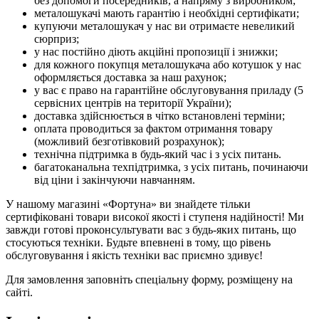
без допомоги посередників, а напряму з виробником;
металошукачі мають гарантію і необхідні сертифікати;
купуючи металошукач у нас ви отримаєте невеликий
сюрприз;
у нас постійно діють акційні пропозиції і знижки;
для кожного покупця металошукача або котушок у нас
оформляється доставка за наш рахунок;
у вас є право на гарантійне обслуговування приладу (5
сервісних центрів на території України);
доставка здійснюється в чітко встановлені терміни;
оплата проводиться за фактом отримання товару
(можливий безготівковий розрахунок);
технічна підтримка в будь-який час і з усіх питань.
багатоканальна техпідтримка, з усіх питань, починаючи
від ціни і закінчуючи навчанням.
У нашому магазині «Фортуна» ви знайдете тільки
сертифіковані товари високої якості і ступеня надійності! Ми
завжди готові проконсультувати вас з будь-яких питань, що
стосуються техніки. Будьте впевнені в тому, що рівень
обслуговування і якість техніки вас приємно здивує!
Для замовлення заповніть спеціальну форму, розміщену на
сайті.