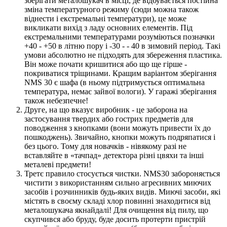
зберігати металошукач в місці, де відбувається постійна
зміна температурного режиму (сюди можна також
віднести і екстремальні температури), це може
викликати вихід з ладу основних елементів. Під
екстремальними температурами розуміються позначки
+40 - +50 в літню пору і -30 - - 40 в зимовий період. Такі
умови абсолютно не підходять для збереження пластика.
Він може почати кришитися або що ще гірше -
покриватися тріщинами. Кращим варіантом зберігання
NMS 30 є шафа (в ньому підтримується оптимальна
температура, немає зайвої вологи). У гаражі зберігання
також небезпечне!
Друге, на що вказує виробник - це заборона на
застосування твердих або гострих предметів для
поводження з кнопками (вони можуть привести їх до
пошкоджень). Звичайно, кнопки можуть подряпатися і
без цього. Тому для новачків - нівякому разі не
вставляйте в «тачпад» детектора різні цвяхи та інші
металеві предмети!
Третє правило стосується чистки. NMS30 забороняється
чистити з використанням сильно агресивних миючих
засобів і розчинників будь-яких видів. Миючі засоби, які
містять в своєму складі хлор повинні знаходитися від
металошукача якнайдалі! Для очищення від пилу, що
скупчився або бруду, буде досить протерти пристрій