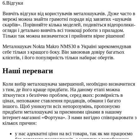
6.Відгуки
Вивчіть відгуки від користувачів металошукачів. Дуже часто в
мережі можна знайти грамотні поради від завзятих «шукачів
скарбів». Порівняйте кілька моделей, подивіться відеоролики-
огляди і детально вивчіть всі тонкощі роботи з приладом.
Тільки так можна визначитися і прийняти вірне рішення!
Металошукач Nokta Makro NMS30 в Україні зарекомендував
себе тільки з кращого боку. Він завоював довіру багатьох
клієнтів, і його популярність тільки набирає обертів.
Наші переваги
Коли вибір металошукача завершений, необхідно визначитися
з тим, де його краще придбати. На даному етапі можна
зіткнутися з безліччю проблем, серед яких: розмірність в
цінах, неповажне ставлення продавців, обмани і багато
іншого. Щоб уникнути всіх непорозумінь, пропонуємо
придбати металошукачі за приємними цінами в нашому
інтернет-магазині «Фортуна». З нами вигідно співпрацювати з
кількох причин:
у нас адекватні ціни на всі товари, так як ми працюємо