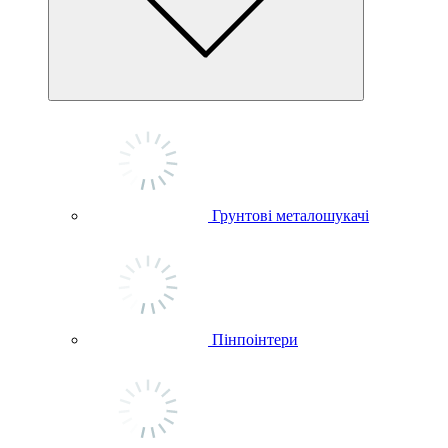
Грунтові металошукачі
Пінпоінтери