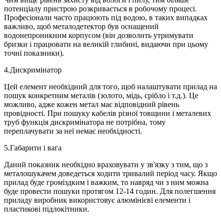
потенціалу пристрою розкривається в робочому процесі.
Професіонали часто працюють під водою, в таких випадках
важливо, щоб металодетектор був оснащений
водонепроникним корпусом (він дозволить утримувати
бризки і працювати на великій глибині, видаючи при цьому
точні показники).
4.Дискримінатор
Цей елемент необхідний для того, щоб налаштувати прилад на
пошук конкретним металів (золото, мідь, срібло і т.д.). Це
можливо, адже кожен метал має відповідний рівень
провідності. При пошуку кабелів різної товщини і металевих
труб функція дискримінатора не потрібна, тому
переплачувати за неї немає необхідності.
5.Габарити і вага
Даний показник необхідно враховувати у зв'язку з тим, що з
металошукачем доведеться ходити тривалий період часу. Якщо
прилад буде громіздким і важким, то навряд чи з ним можна
буде провести пошуки протягом 12-14 годин. Для полегшення
приладу виробник використовує алюмінієві елементи і
пластикові підлокітники.