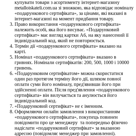
купувати товари з асортименту інтернет-магазину
metalloiskateli.com.ua зі знижкою, яка відповідає номіналу
«подарункового сертифіката», за цінами, які вказані в
інтернет-магазині на момент придбання товару.
Право використання «подарункового сертифіката»
належить особі, яка його висуває. «Подарунковий
сертифікат» має вигляд картки А6, на яку нанесений її
індивідуальний код, який не повторюється.
Термін дії «подарункового сертифіката» вказано на
карті.
Номінал «подарункового сертифіката» вказано в
гривнях. Номінали сертифікатів: 200, 500, 1000 і 10000
гривень.
«Подарунковим сертифікатом» можна скористатися
один раз протягом терміну його дії, шляхом повної
оплати суми його номіналу, пред'явивши його при
здійсненні оплати. Після пред'явлення «подарункового
сертифіката» він вилучається та анулюється його
індивідуальний код.
«Подарунковий сертифікат» не є іменним.
Оформляючи онлайн замовлення з використанням
«подарункового сертифіката», покупець повинен
повідомити про це менеджеру та попередньо фізично
надіслати «подарунковий сертифікат» за вказаною
адресою (повідомляє менеджер при замовленні).