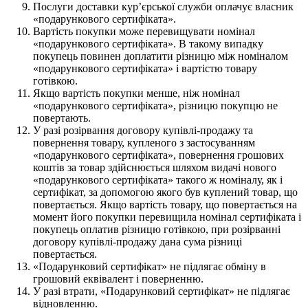
Послуги доставки кур’єрської служби оплачує власник
«подарункового сертифіката».
Вартість покупки може перевищувати номінал
«подарункового сертифіката». В такому випадку
покупець повинен доплатити різницю між номіналом
«подарункового сертифіката» і вартістю товару
готівкою.
Якщо вартість покупки менше, ніж номінал
«подарункового сертифіката», різницю покупцю не
повертають.
У разі розірвання договору купівлі-продажу та
повернення товару, купленого з застосуванням
«подарункового сертифіката», повернення грошових
коштів за товар здійснюється шляхом видачі нового
«подарункового сертифіката» такого ж номіналу, як і
сертифікат, за допомогою якого був куплений товар, що
повертається. Якщо вартість товару, що повертається на
момент його покупки перевищила номінал сертифіката і
покупець оплатив різницю готівкою, при розірванні
договору купівлі-продажу дана сума різниці
повертається.
«Подарунковий сертифікат» не підлягає обміну в
грошовий еквівалент і поверненню.
У разі втрати, «Подарунковий сертифікат» не підлягає
відновленню.