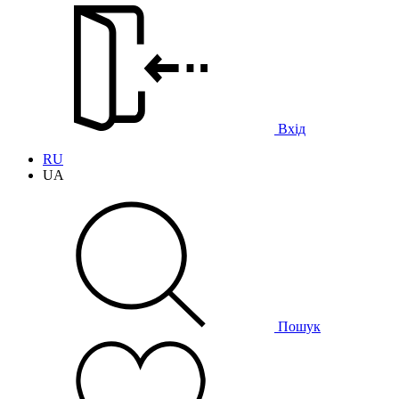
Вхід
RU
UA
Пошук