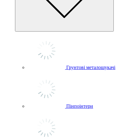
Грунтові металошукачі
Пінпоінтери