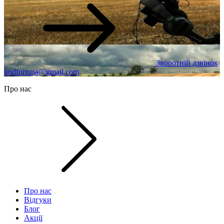
Зворотній дзвінок
imdfortuna@gmail.com
Про нас
Про нас
Відгуки
Блог
Акції