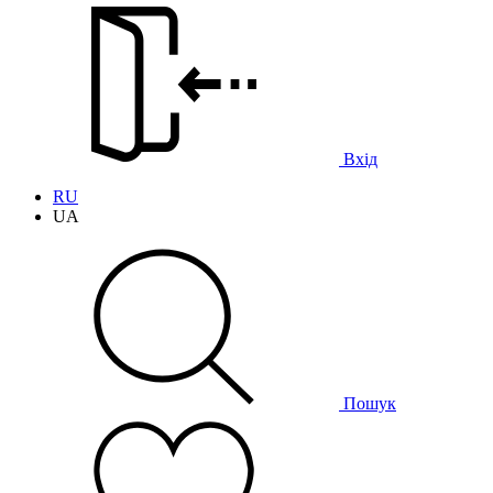
Вхід
RU
UA
Пошук