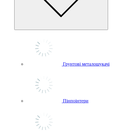
Грунтові металошукачі
Пінпоінтери