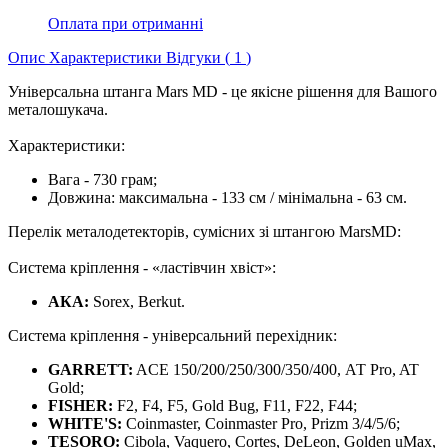
Оплата при отриманні
Опис
Характеристики
Відгуки (
1
)
Універсальна штанга Mars MD - це якісне рішення для Вашого
металошукача.
Характеристики:
Вага - 730 грам;
Довжина: максимальна - 133 см / мінімальна - 63 см.
Перелік металодетекторів, сумісних зі штангою MarsMD:
Система кріплення - «ластівчин хвіст»:
АКА:
Sorex, Berkut.
Система кріплення - універсальний перехідник:
GARRETT:
ACE 150/200/250/300/350/400, АТ Pro, AT
Gold;
FISHER:
F2, F4, F5, Gold Bug, F11, F22, F44;
WHITE'S:
Coinmaster, Coinmaster Pro, Prizm 3/4/5/6;
TESORO:
Cibola, Vaquero, Cortes, DeLeon, Golden uMax,