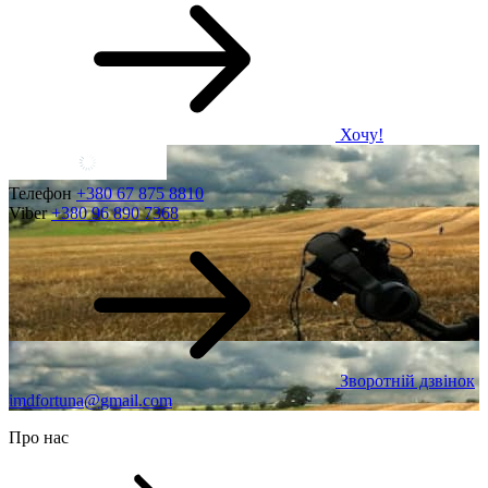
Хочу!
Телефон
+380 67 875 8810
Viber
+380 96 890 7368
Зворотній дзвінок
imdfortuna@gmail.com
Про нас