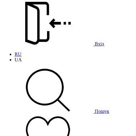
Вхід
RU
UA
Пошук