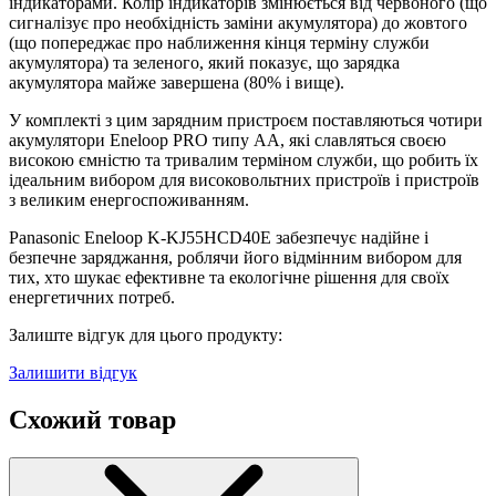
індикаторами. Колір індикаторів змінюється від червоного (що
сигналізує про необхідність заміни акумулятора) до жовтого
(що попереджає про наближення кінця терміну служби
акумулятора) та зеленого, який показує, що зарядка
акумулятора майже завершена (80% і вище).
У комплекті з цим зарядним пристроєм поставляються чотири
акумулятори Eneloop PRO типу АА, які славляться своєю
високою ємністю та тривалим терміном служби, що робить їх
ідеальним вибором для високовольтних пристроїв і пристроїв
з великим енергоспоживанням.
Panasonic Eneloop K-KJ55HCD40E забезпечує надійне і
безпечне заряджання, роблячи його відмінним вибором для
тих, хто шукає ефективне та екологічне рішення для своїх
енергетичних потреб.
Залиште відгук для цього продукту:
Залишити відгук
Схожий товар