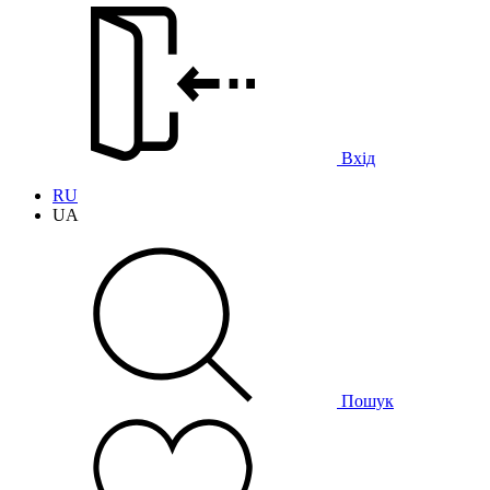
Вхід
RU
UA
Пошук