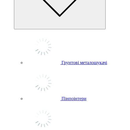
Грунтові металошукачі
Пінпоінтери