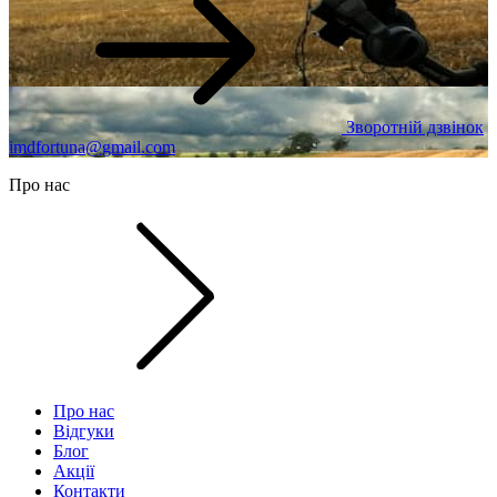
Зворотній дзвінок
imdfortuna@gmail.com
Про нас
Про нас
Відгуки
Блог
Акції
Контакти