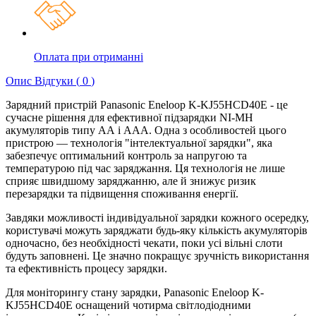
Оплата при отриманні
Опис
Відгуки (
0
)
Зарядний пристрій Panasonic Eneloop K-KJ55HCD40E - це
сучасне рішення для ефективної підзарядки NI-MH
акумуляторів типу АА і ААА. Одна з особливостей цього
пристрою — технологія "інтелектуальної зарядки", яка
забезпечує оптимальний контроль за напругою та
температурою під час заряджання. Ця технологія не лише
сприяє швидшому заряджанню, але й знижує ризик
перезарядки та підвищення споживання енергії.
Завдяки можливості індивідуальної зарядки кожного осередку,
користувачі можуть заряджати будь-яку кількість акумуляторів
одночасно, без необхідності чекати, поки усі вільні слоти
будуть заповнені. Це значно покращує зручність використання
та ефективність процесу зарядки.
Для моніторингу стану зарядки, Panasonic Eneloop K-
KJ55HCD40E оснащений чотирма світлодіодними