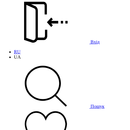
Вхід
RU
UA
Пошук