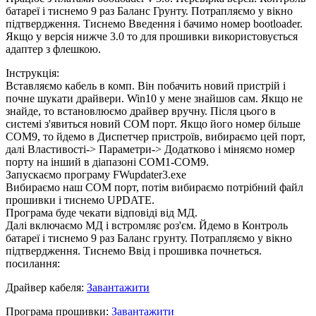
батареї і тиснемо 9 раз Баланс Грунту. Потрапляємо у вікно
підтвердження. Тиснемо Введення і бачимо номер bootloader.
Якщо у версія нижче 3.0 то для прошивки використовується
адаптер з флешкою.
Інструкція:
Вставляємо кабель в комп. Він побачить новий пристрій і
почне шукати драйвери. Win10 у мене знайшов сам. Якщо не
знайде, то встановлюємо драйвер вручну. Після цього в
системі з'явиться новий СОМ порт. Якщо його номер більше
СОМ9, то йдемо в Диспетчер пристроїв, вибираємо цей порт,
далі Властивості-> Параметри-> Додатково і міняємо номер
порту на інший в діапазоні СОМ1-СОМ9.
Запускаємо програму FWupdater3.exe
Вибираємо наш СОМ порт, потім вибираємо потрібний файл
прошивки і тиснемо UPDATE.
Програма буде чекати відповіді від МД.
Далі включаємо МД і встромляє роз'єм. Йдемо в Контроль
батареї і тиснемо 9 раз Баланс грунту. Потрапляємо у вікно
підтвердження. Тиснемо Ввід і прошивка почнеться.
посилання:
Драйвер кабеля:
Завантажити
Програма прошивки:
Завантажити