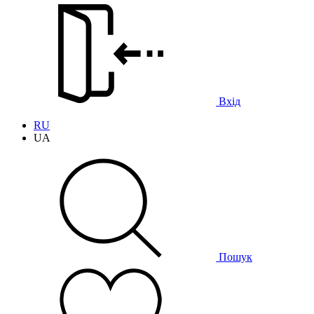
Вхід
RU
UA
Пошук