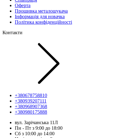
Оферта
Прошивка металошукача
Інформація для новачка
Політика конфіденційності
Контакти
+380678758810
+380939207111
+380968907368
+380980175888
вул. Зарічанська 11Л
Пн - Пт з 9:00 до 18:00
Сб з 10:00 до 14:00