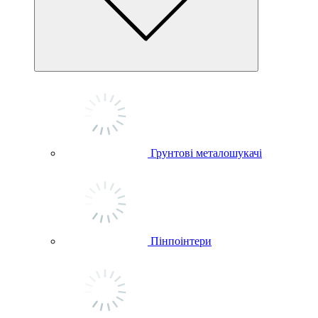
Грунтові металошукачі
Пінпоінтери