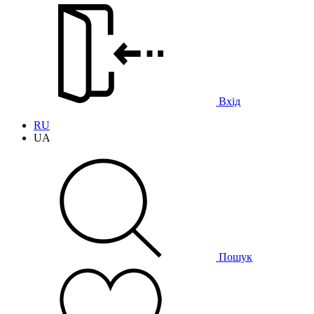
Вхід
RU
UA
Пошук