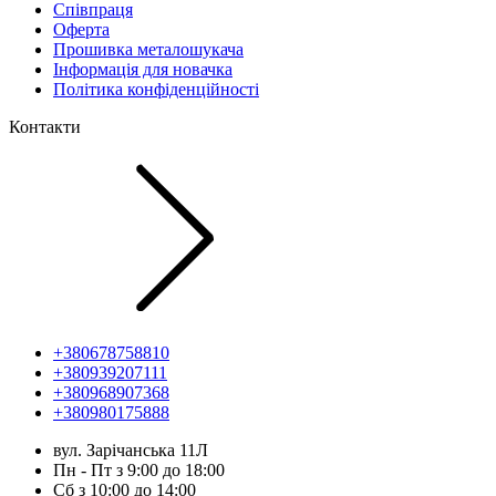
Співпраця
Оферта
Прошивка металошукача
Інформація для новачка
Політика конфіденційності
Контакти
+380678758810
+380939207111
+380968907368
+380980175888
вул. Зарічанська 11Л
Пн - Пт з 9:00 до 18:00
Сб з 10:00 до 14:00