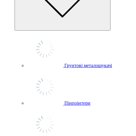
Грунтові металошукачі
Пінпоінтери