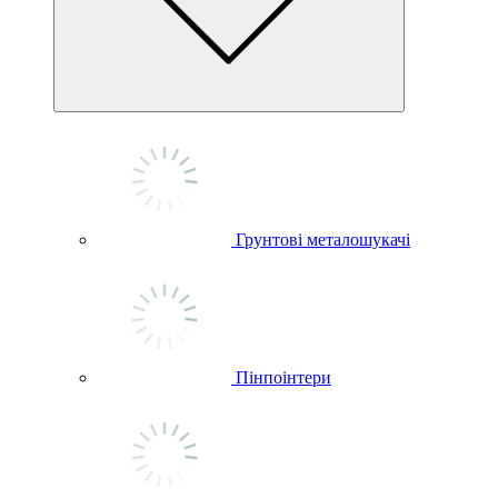
Грунтові металошукачі
Пінпоінтери