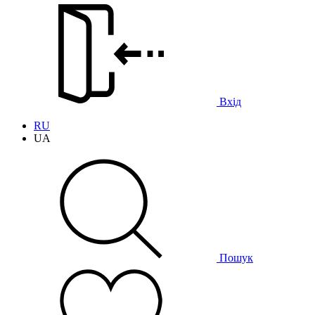
Вхід
RU
UA
Пошук