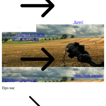
Хочу!
Телефон
+380 67 875 8810
Viber
+380 96 890 7368
Зворотній дзвінок
imdfortuna@gmail.com
Про нас