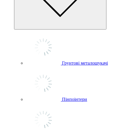
Грунтові металошукачі
Пінпоінтери