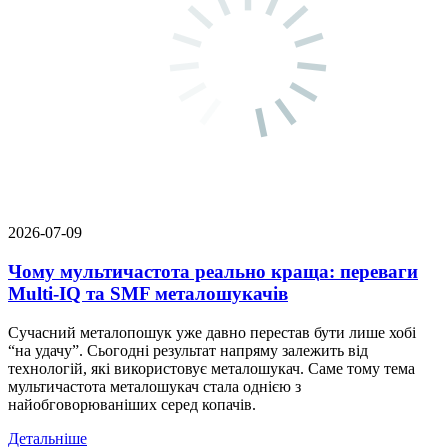
2026-07-09
Чому мультичастота реально краща: переваги
Multi-IQ та SMF металошукачів
Сучасний металопошук уже давно перестав бути лише хобі
“на удачу”. Сьогодні результат напряму залежить від
технологій, які використовує металошукач. Саме тому тема
мультичастота металошукач стала однією з
найобговорюваніших серед копачів.
Детальніше