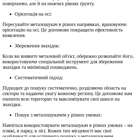
поверхнево, але й на нижчих рівнях ґрунту.
Орієнтація на осі:
Пересувайте металошукач в різних напрямках, враховуючи
орієнтацію на осі. Це допоможе покращити ефективність
виявлення.
Збереження знахідок:
Коли ви виявите металевий об'єкт, обережно розкопайте його,
використовуючи спеціальний інструмент для збереження
знахідки та мінімізації пошкоджень.
Систематичний підхід:
Підходьте до пошуку систематично, розділяючи область на
сектори та надаючи увагу кожному регіону. Це допоможе вам
охопити всю територію та максимізувати свої шанси на
знахідки.
Пошук з металошукачем у різних умовах:
Навчіться використовувати металошукач в різних умовах – на
пляжі, в парку, в лісі. Кожен тип місцевості має свої
особливості для успішного пошуку з металошукачем.