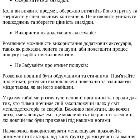
Оберігайте свої знахідки:
Коли ви виявите предмет, обережно витягніть його з ґрунту та
зберігайте у спеціальному контейнері. Це дозволить уникнути
пошкоджень та зберегти цінність знахідки.
Використання додаткових аксесуарів:
Розгляньте можливість використання додаткових аксесуарів,
таких як рюкзаки, лопати та щупи, аби полегшити процес
пошуку скарбів з металошукачем.
Не Забувайте про етикет пошуків:
Розкопки повинні бути обдуманими та етичними. Пам'ятайте
про етикет, ретельно відновлюючи поверхню та залишаючи
місце таким, як ви його знайшли.
У цьому гайді ми розглянули основні принципи та поради для
тих, хто тільки починає свій захоплюючий шлях у світі
металодетекторів та скарбів. Важливо пам'ятати, що кожен
виїзд з металошукачем – це можливість відкривати таємниці,
які довгий час були приховані під нашими ногами.
Навчаючись використовувати металошукач, враховуйте
різноманітні фактори: від типу ґрунту до місцевості та вміння