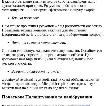
Важливо ретельно вивчити інструкцію та ознайомитися з
функціоналом пристрою. Розуміння роботи вашого
металошукача – це запорука ефективного пошуку скарбів.
Техніка розкопок:
Пам'ятайте про етикет розкопок – слід розкопувати обережно.
Правильна техніка копання важлива для зберігання
історичних об'єктів у цілому стані та для збереження природи.
Читання сигналів металошукача:
Сигнали металошукача є вашими напутниками. Ознайомтеся
з тим, як реагує пристрій на різні металеві об'єкти. Це
допоможе вам відрізняти цікаві знахідки від звичайного
металевого сміття.
Вивчення місцевості пошуків:
Досліджуйте цікаві території, такі як старі обійстя, парки чи
місця історичних подій. Місцеві історії та легенди можуть
вказати вам на вірний шлях до вдалих знахідок.
Початкове Налаштування та калібрування