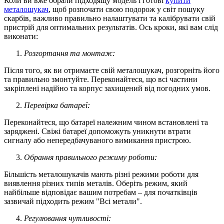
Коли ви вже обрали підходящу модель і готові
купити
металошукач
, щоб розпочати свою подорож у світ пошуку
скарбів, важливо правильно налаштувати та калібрувати свій
пристрій для оптимальних результатів. Ось кроки, які вам слід
виконати:
Розгортання та монтаж:
Після того, як ви отримаєте свій металошукач, розгорніть його
та правильно змонтуйте. Переконайтеся, що всі частини
закріплені надійно та корпус захищений від погодних умов.
Перевірка батареї:
Переконайтеся, що батареї належним чином встановлені та
заряджені. Свіжі батареї допоможуть уникнути втрати
сигналу або непередбачуваного вимикання пристрою.
Обрання правильного режиму роботи:
Більшість металошукачів мають різні режими роботи для
виявлення різних типів металів. Оберіть режим, який
найбільше відповідає вашим потребам – для початківців
зазвичай підходить режим "Всі метали".
Регулювання чутливості: