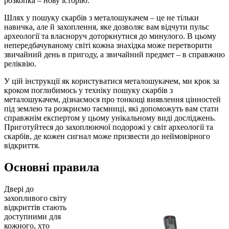
розкопка – нову історію.
Шлях у пошуку скарбів з металошукачем – це не тільки
навичка, але й захоплення, яке дозволяє вам відчути пульс
археології та власноруч доторкнутися до минулого. В цьому
непередбачуваному світі кожна знахідка може перетворити
звичайний день в пригоду, а звичайний предмет – в справжню
реліквію.
У цій інструкції як користуватися металошукачем, ми крок за
кроком поглибимось у техніку пошуку скарбів з
металошукачем, дізнаємося про тонкощі виявлення цінностей
під землею та розкриємо таємниці, які допоможуть вам стати
справжнім експертом у цьому унікальному виді досліджень.
Приготуйтеся до захоплюючої подорожі у світ археології та
скарбів, де кожен сигнал може призвести до неймовірного
відкриття.
Основні правила
Двері до
захопливого світу
відкриттів стають
доступними для
кожного, хто