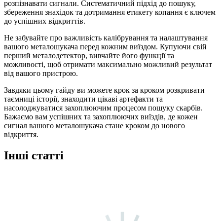
розпізнавати сигнали. Систематичний підхід до пошуку,
збереження знахідок та дотримання етикету копання є ключем
до успішних відкриттів.
Не забувайте про важливість калібрування та налаштування
вашого металошукача перед кожним виїздом. Купуючи свій
перший металодетектор, вивчайте його функції та
можливості, щоб отримати максимально можливий результат
від вашого пристрою.
Завдяки цьому гайду ви можете крок за кроком розкривати
таємниці історії, знаходити цікаві артефакти та
насолоджуватися захоплюючим процесом пошуку скарбів.
Бажаємо вам успішних та захоплюючих виїздів, де кожен
сигнал вашого металошукача стане кроком до нового
відкриття.
Інші статті