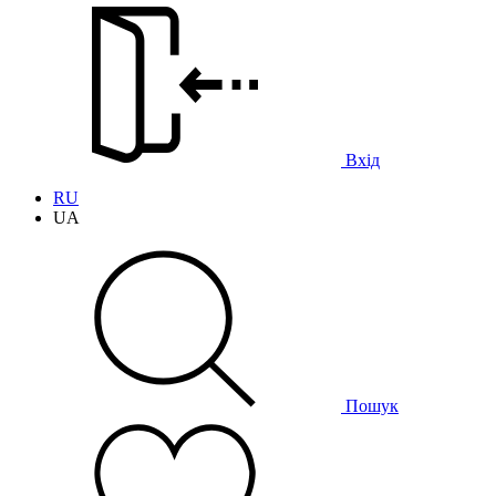
Вхід
RU
UA
Пошук