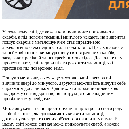
У сучасному світі, де кожен камінчик може приховувати
скарби, а під ногами таємниці минулого чекають на відкриття,
пошук скарбів з металошукачем стає справжньою
археологічною експедицією для початківців. Це захоплююче
та неймовірно цікаве занурення у світ втрачених скарбів,
загадкових реліквій та непересічних знахідок. Дозвольте нам
провести вас у світ відкриттів та розкрити таємниці, які
приховані під поверхнею землі.
Пошук з металошукачем – це захоплюючий шлях, який
відчиняє двері до минулого, даруючи можливість відчути себе
справжнім дослідником. Для тих, хто тільки починає свою
подорож у світ відкриттів, ця інструкція стане надійним
провідником у невідоме.
Металошукачі – це не просто технічні пристрої, а свого роду
чарівні вартові, які допомагають виявити таємниці,
доторкнутися до втрачених об'єктів та оживити минуле. В
цьому світі кожен сигнал може приховувати скарб, а кожна