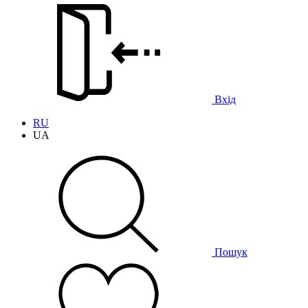
Вхід
RU
UA
Пошук