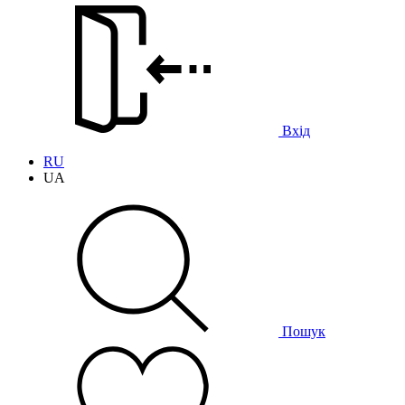
Вхід
RU
UA
Пошук