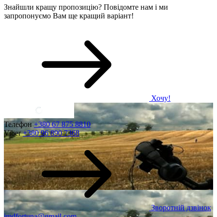
Знайшли кращу пропозицію? Повідомте нам і ми
запропонуємо Вам ще кращий варіант!
Хочу!
Телефон
+380 67 875 8810
Viber
+380 96 890 7368
Зворотній дзвінок
imdfortuna@gmail.com