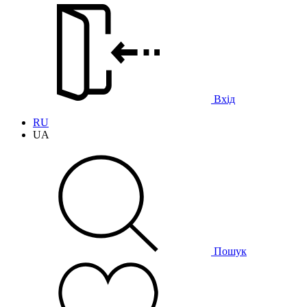
Вхід
RU
UA
Пошук