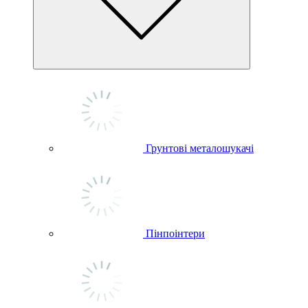
Грунтові металошукачі
Пінпоінтери