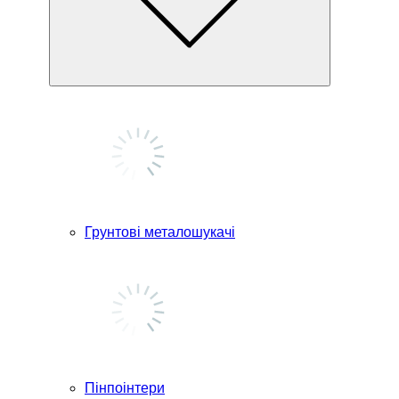
Грунтові металошукачі
Пінпоінтери