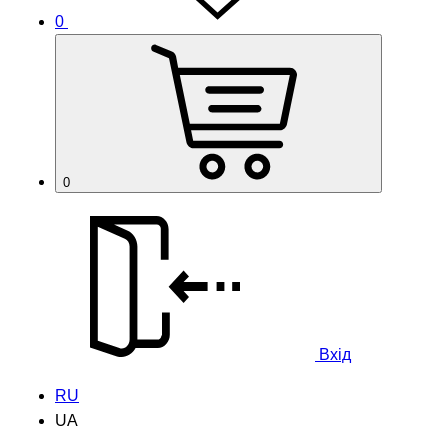
0
0
Вхід
RU
UA