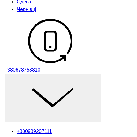
Одеса
Чернівці
+380678758810
+380939207111