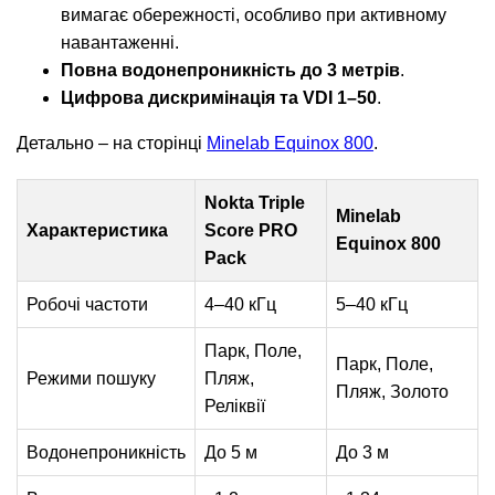
вимагає обережності, особливо при активному
навантаженні.
Повна водонепроникність до 3 метрів
.
Цифрова дискримінація та VDI 1–50
.
Детально – на сторінці
Minelab Equinox 800
.
Nokta Triple
Minelab
Характеристика
Score PRO
Equinox 800
Pack
Робочі частоти
4–40 кГц
5–40 кГц
Парк, Поле,
Парк, Поле,
Режими пошуку
Пляж,
Пляж, Золото
Реліквії
Водонепроникність
До 5 м
До 3 м