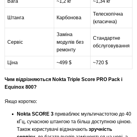
Вага
~1,2 кг
~1,34 кг
Телескопічна
Штанга
Карбонова
(класична)
Заміна
Стандартне
Сервіс
модулів без
обслуговування
ремонту
Ціна
~499 $
~720 $
Чим відрізняються Nokta Triple Score PRO Pack і
Equinox 800?
Якщо коротко:
Nokta SCORE 3
приваблює мультичастотою до 40
кГц, сучасною штангою та більш доступною ціною.
Також користувачі відзначають
зручність
сервісу
, де багато вузлів замінюються на нові, а