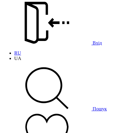
Вхід
RU
UA
Пошук