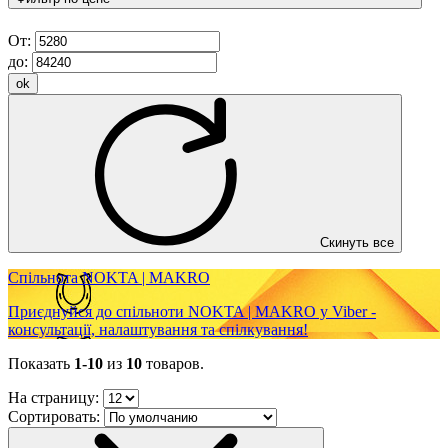
От:
до:
ok
Скинуть все
Спільнота NOKTA | MAKRO
Приєднуйся до спільноти NOKTA | MAKRO у Viber -
консультації, налаштування та спілкування!
Показать
1-10
из
10
товаров.
На страницу:
Сортировать: