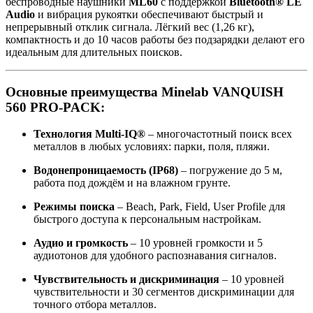
беспроводные наушники
ML60
с поддержкой
Bluetooth® LE
Audio
и вибрация рукоятки обеспечивают быстрый и
непрерывный отклик сигнала. Лёгкий вес (1,26 кг),
компактность и до 10 часов работы без подзарядки делают его
идеальным для длительных поисков.
Основные преимущества Minelab VANQUISH
560 PRO-PACK:
Технология Multi-IQ®
– многочастотный поиск всех
металлов в любых условиях: парки, поля, пляжи.
Водонепроницаемость (IP68)
– погружение до 5 м,
работа под дождём и на влажном грунте.
Режимы поиска
– Beach, Park, Field, User Profile для
быстрого доступа к персональным настройкам.
Аудио и громкость
– 10 уровней громкости и 5
аудиотонов для удобного распознавания сигналов.
Чувствительность и дискриминация
– 10 уровней
чувствительности и 30 сегментов дискриминации для
точного отбора металлов.