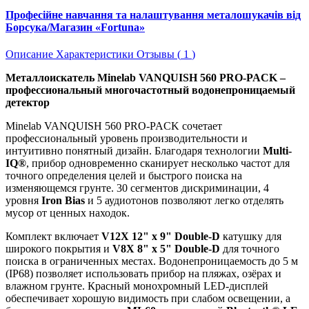
Професійне навчання та налаштування металошукачів від
Борсука/Магазин «Fortuna»
Описание
Характеристики
Отзывы (
1
)
Металлоискатель Minelab VANQUISH 560 PRO-PACK –
профессиональный многочастотный водонепроницаемый
детектор
Minelab VANQUISH 560 PRO-PACK сочетает
профессиональный уровень производительности и
интуитивно понятный дизайн. Благодаря технологии
Multi-
IQ®
, прибор одновременно сканирует несколько частот для
точного определения целей и быстрого поиска на
изменяющемся грунте. 30 сегментов дискриминации, 4
уровня
Iron Bias
и 5 аудиотонов позволяют легко отделять
мусор от ценных находок.
Комплект включает
V12X 12" x 9" Double-D
катушку для
широкого покрытия и
V8X 8" x 5" Double-D
для точного
поиска в ограниченных местах. Водонепроницаемость до 5 м
(IP68) позволяет использовать прибор на пляжах, озёрах и
влажном грунте. Красный монохромный LED-дисплей
обеспечивает хорошую видимость при слабом освещении, а