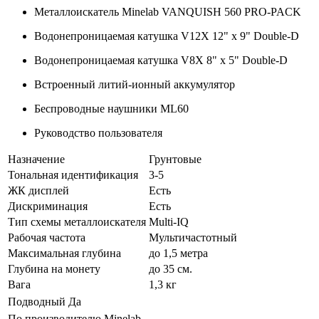
Металлоискатель Minelab VANQUISH 560 PRO-PACK
Водонепроницаемая катушка V12X 12" x 9" Double-D
Водонепроницаемая катушка V8X 8" x 5" Double-D
Встроенный литий-ионный аккумулятор
Беспроводные наушники ML60
Руководство пользователя
Назначение
Грунтовые
Тональная идентификация
3-5
ЖК дисплей
Есть
Дискриминация
Есть
Тип схемы металлоискателя
Multi-IQ
Рабочая частота
Мультичастотный
Максимальная глубина
до 1,5 метра
Глубина на монету
до 35 см.
Вага
1,3 кг
Подводный
Да
По производителю
Minelab