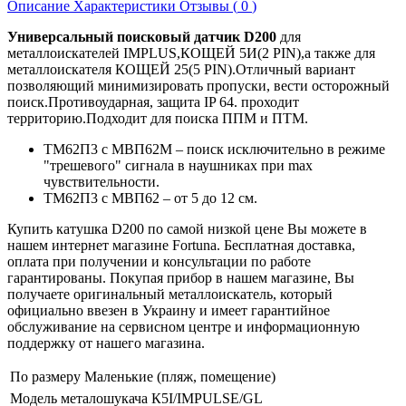
Описание
Характеристики
Отзывы (
0
)
Универсальный поисковый датчик D200
для
металлоискателей IMPLUS,КОЩЕЙ 5И(2 PIN),а также для
металлоискателя КОЩЕЙ 25(5 PIN).Отличный вариант
позволяющий минимизировать пропуски, вести осторожный
поиск.Противоударная, защита IP 64. проходит
территорию.Подходит для поиска ППМ и ПТМ.
ТМ62П3 с МВП62М – поиск исключительно в режиме
"трешевого" сигнала в наушниках при max
чувствительности.
ТМ62П3 с МВП62 – от 5 до 12 см.
Купить катушка D200 по самой низкой цене Вы можете в
нашем интернет магазине Fortuna. Бесплатная доставка,
оплата при получении и консультации по работе
гарантированы. Покупая прибор в нашем магазине, Вы
получаете оригинальный металлоискатель, который
официально ввезен в Украину и имеет гарантийное
обслуживание на сервисном центре и информационную
поддержку от нашего магазина.
По размеру
Маленькие (пляж, помещение)
Модель металошукача
К5І/IMPULSE/GL