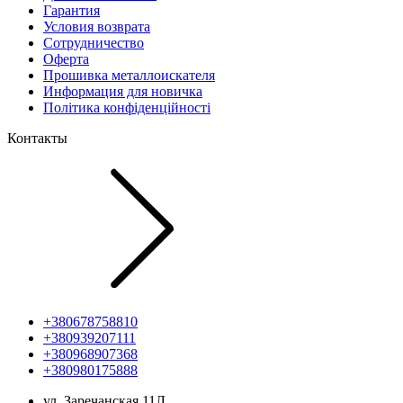
Гарантия
Условия возврата
Сотрудничество
Оферта
Прошивка металлоискателя
Информация для новичка
Політика конфіденційності
Контакты
+380678758810
+380939207111
+380968907368
+380980175888
ул. Заречанская,11Л