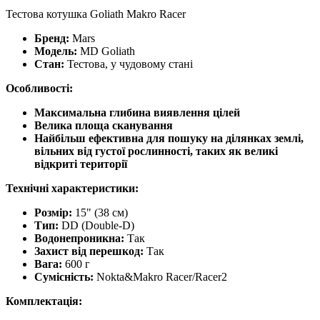
Тестова котушка Goliath Makro Racer
Бренд:
Mars
Модель:
MD Goliath
Стан:
Тестова, у чудовому стані
Особливості:
Максимальна глибина виявлення цілей
Велика площа сканування
Найбільш ефективна для пошуку на ділянках землі,
вільних від густої рослинності, таких як великі
відкриті території
Технічні характеристики:
Розмір:
15" (38 см)
Тип:
DD (Double-D)
Водонепроникна:
Так
Захист від перешкод:
Так
Вага:
600 г
Сумісність:
Nokta&Makro Racer/Racer2
Комплектація: