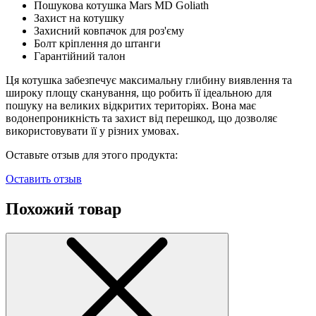
Пошукова котушка Mars MD Goliath
Захист на котушку
Захисний ковпачок для роз'єму
Болт кріплення до штанги
Гарантійний талон
Ця котушка забезпечує максимальну глибину виявлення та
широку площу сканування, що робить її ідеальною для
пошуку на великих відкритих територіях. Вона має
водонепроникність та захист від перешкод, що дозволяє
використовувати її у різних умовах.
Оставьте отзыв для этого продукта:
Оставить отзыв
Похожий товар