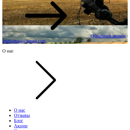
Обратный звонок
imdfortuna@gmail.com
О нас
О нас
Отзывы
Блог
Акции