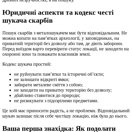
Юридичні аспекти та кодекс честі
шукача скарбів
Пошук скарбів з металошукачем має бути відповідальним. Не
можна копати на пам’ятках археології, у заповідниках, на
приватній території без дозволу або там, де діють заборони.
Перед виїздом варто перевірити статус локації, не заходити на
охоронні зони та поважати власників землі.
Кодекс шукача простий:
не руйнувати пам’ятки та історичні об’єкти;
не залишати відкриті ямки;
забирати металеве сміття з собою;
не заходити на приватну територію без дозволу;
дбайливо ставитися до природи;
не ризикувати з підозрілими предметами.
Це хобі має приносити радість, а не проблеми. Відповідальний
шукач залишає після себе чистішу локацію, ніж була до нього.
Ваша перша знахідка: Як подолати