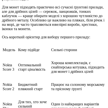
Для монет підходять практично всі сучасні ґрунтові прилади,
але для дрібних цілей — сережок, ланцюжків, тонких
каблучок — краще обирати моделі з хорошою чутливістю до
дрібного металу. Особливо це важливо на пляжах, біля річок і
на морі, де часто трапляються ювелірні вироби, хрестики,
іконки та монети.
Ось короткий орієнтир для вибору першого приладу:
Модель
Кому підійде
Сильні сторони
Хороша комплектація, є
Nokta
Оптимальний
снайперська котушка, підходить
Score 3
старт ціна/якість
для монет і дрібних цілей
Nokta
Бюджетний
Працює на солоному морському
Score 2
пляжний старт
та прісному ґрунті
Для тих, хто хоче
Nokta
Один із найкращих варіантів
сильний