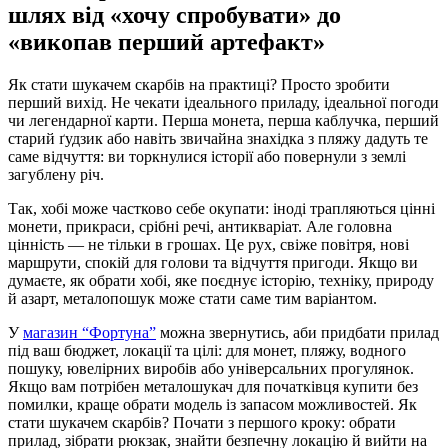
шлях від «хочу спробувати» до
«викопав перший артефакт»
Як стати шукачем скарбів на практиці? Просто зробити
перший вихід. Не чекати ідеального приладу, ідеальної погоди
чи легендарної карти. Перша монета, перша каблучка, перший
старий ґудзик або навіть звичайна знахідка з пляжу дадуть те
саме відчуття: ви торкнулися історії або повернули з землі
загублену річ.
Так, хобі може частково себе окупати: іноді трапляються цінні
монети, прикраси, срібні речі, антикваріат. Але головна
цінність — не тільки в грошах. Це рух, свіже повітря, нові
маршрути, спокій для голови та відчуття пригоди. Якщо ви
думаєте, як обрати хобі, яке поєднує історію, техніку, природу
й азарт, металопошук може стати саме тим варіантом.
У
магазин “Фортуна”
можна звернутись, аби придбати прилад
під ваш бюджет, локації та цілі: для монет, пляжу, водного
пошуку, ювелірних виробів або універсальних прогулянок.
Якщо вам потрібен металошукач для початківця купити без
помилки, краще обрати модель із запасом можливостей. Як
стати шукачем скарбів? Почати з першого кроку: обрати
прилад, зібрати рюкзак, знайти безпечну локацію й вийти на