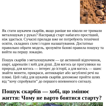
Як стати шукачем скарбів, якщо раніше ви ніколи не тримали
металошукач у руках? Насправді старт набагато простіший,
ніж здається. Сучасні прилади вже не потребують технічної
освіти, складних схем і годин налаштування. Достатньо
правильно обрати модель, зрозуміти базові правила пошуку та
вийти на першу локацію.
Пошук скарбів з металошукачем — це активний відпочинок,
азарт, адреналін і хобі для душі. Для когось це прогулянки на
природі, для когось — інтерес до історії, а для когось — шанс
знайти монети, прикраси, антикваріат або загублені речі на
пляжі. Цей гайд для шукачів скарбів допоможе пройти шлях
від “хочу спробувати” до першого впевненого сигналу.
Пошук скарбів — хобі, що змінює
життя: Чому не варто боятися старту?