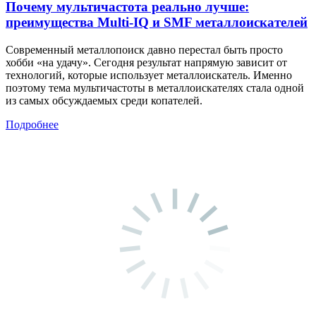
Почему мультичастота реально лучше:
преимущества Multi-IQ и SMF металлоискателей
Современный металлопоиск давно перестал быть просто
хобби «на удачу». Сегодня результат напрямую зависит от
технологий, которые использует металлоискатель. Именно
поэтому тема мультичастоты в металлоискателях стала одной
из самых обсуждаемых среди копателей.
Подробнее