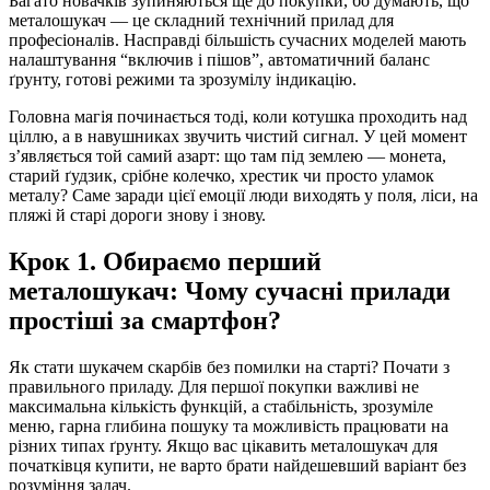
Багато новачків зупиняються ще до покупки, бо думають, що
металошукач — це складний технічний прилад для
професіоналів. Насправді більшість сучасних моделей мають
налаштування “включив і пішов”, автоматичний баланс
ґрунту, готові режими та зрозумілу індикацію.
Головна магія починається тоді, коли котушка проходить над
ціллю, а в навушниках звучить чистий сигнал. У цей момент
з’являється той самий азарт: що там під землею — монета,
старий ґудзик, срібне колечко, хрестик чи просто уламок
металу? Саме заради цієї емоції люди виходять у поля, ліси, на
пляжі й старі дороги знову і знову.
Крок 1. Обираємо перший
металошукач: Чому сучасні прилади
простіші за смартфон?
Як стати шукачем скарбів без помилки на старті? Почати з
правильного приладу. Для першої покупки важливі не
максимальна кількість функцій, а стабільність, зрозуміле
меню, гарна глибина пошуку та можливість працювати на
різних типах ґрунту. Якщо вас цікавить металошукач для
початківця купити, не варто брати найдешевший варіант без
розуміння задач.