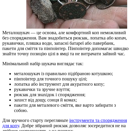
Металошукач — це основа, але комфортний коп неможливий
без спорядження. Вам знадобиться рюкзак, лопатка або копач,
рукавички, пляшка води, запасні батареї або павербанк,
пакети для сміття та пінпоінтер. Пінпоінтер допомагає швидко
знайти точну позицію цілі в ямці та не витрачати зайвий час.
Мінімальний набір шукача виглядає так:
металошукач із правильно підібраною котушкою;
пінпоінтер для точного пошуку цілі;
лопатка або інструмент для акуратного копу;
рукавички та зручне взуття;
рюкзак для знахідок і спорядження;
захист від дощу, сонця й комах;
пакети для металевого сміття, яке варто забирати з
собою.
Для зручного старту перегляньте
інструменти та спорядження
для копу
. Добре зібраний рюкзак дозволяє зосередитися не на
дрібних незручностях, а на пошуку.