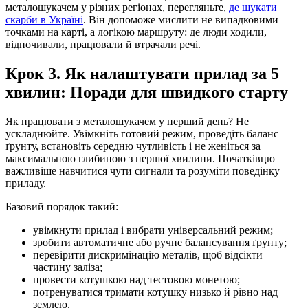
металошукачем у різних регіонах, перегляньте,
де шукати
скарби в Україні
. Він допоможе мислити не випадковими
точками на карті, а логікою маршруту: де люди ходили,
відпочивали, працювали й втрачали речі.
Крок 3. Як налаштувати прилад за 5
хвилин: Поради для швидкого старту
Як працювати з металошукачем у перший день? Не
ускладнюйте. Увімкніть готовий режим, проведіть баланс
ґрунту, встановіть середню чутливість і не женіться за
максимальною глибиною з першої хвилини. Початківцю
важливіше навчитися чути сигнали та розуміти поведінку
приладу.
Базовий порядок такий:
увімкнути прилад і вибрати універсальний режим;
зробити автоматичне або ручне балансування ґрунту;
перевірити дискримінацію металів, щоб відсікти
частину заліза;
провести котушкою над тестовою монетою;
потренуватися тримати котушку низько й рівно над
землею.