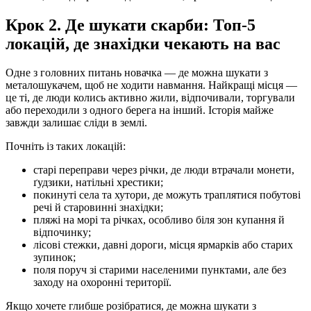
Крок 2. Де шукати скарби: Топ-5
локацій, де знахідки чекають на вас
Одне з головних питань новачка — де можна шукати з
металошукачем, щоб не ходити навмання. Найкращі місця —
це ті, де люди колись активно жили, відпочивали, торгували
або переходили з одного берега на інший. Історія майже
завжди залишає сліди в землі.
Почніть із таких локацій:
старі переправи через річки, де люди втрачали монети,
ґудзики, натільні хрестики;
покинуті села та хутори, де можуть траплятися побутові
речі й старовинні знахідки;
пляжі на морі та річках, особливо біля зон купання й
відпочинку;
лісові стежки, давні дороги, місця ярмарків або старих
зупинок;
поля поруч зі старими населеними пунктами, але без
заходу на охоронні території.
Якщо хочете глибше розібратися, де можна шукати з