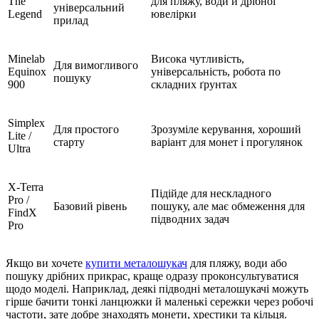
The
для пляжу, води й дрібної
універсальний
Legend
ювелірки
прилад
Minelab
Висока чутливість,
Для вимогливого
Equinox
універсальність, робота по
пошуку
900
складних ґрунтах
Simplex
Для простого
Зрозуміле керування, хороший
Lite /
старту
варіант для монет і прогулянок
Ultra
X-Terra
Підійде для нескладного
Pro /
Базовий рівень
пошуку, але має обмеження для
FindX
підводних задач
Pro
Якщо ви хочете
купити металошукач
для пляжу, води або
пошуку дрібних прикрас, краще одразу проконсультуватися
щодо моделі. Наприклад, деякі підводні металошукачі можуть
гірше бачити тонкі ланцюжки й маленькі сережки через робочі
частоти, зате добре знаходять монети, хрестики та кільця.